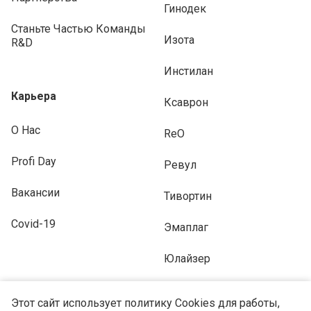
Гинодек
Станьте Частью Команды
Изота
R&D
Инстилан
Карьера
Ксаврон
О Нас
ReO
Profi Day
Ревул
Вакансии
Тивортин
Covid-19
Эмаплаг
Юлайзер
Этот сайт использует политику Cookies для работы,