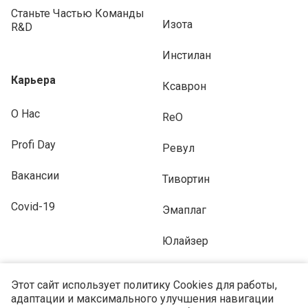
Станьте Частью Команды
Изота
R&D
Инстилан
Карьера
Ксаврон
О Нас
ReO
Profi Day
Ревул
Вакансии
Тивортин
Covid-19
Эмаплаг
Юлайзер
Этот сайт использует политику Cookies для работы,
адаптации и максимального улучшения навигации