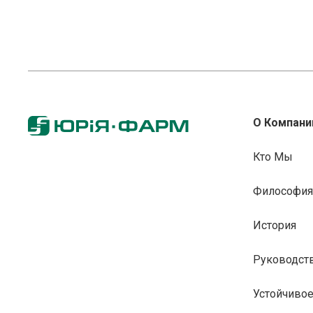
О Компани
Кто Мы
Философия
История
Руководст
Устойчивое