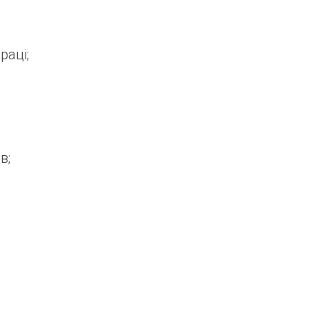
раці;
в;