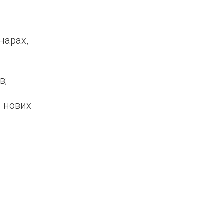
нарах,
в;
 нових