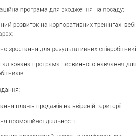
аційна програма для входження на посаду;
йний розвиток на корпоративних тренінгах, вебі
арах;
рне зростання для результативних співробітникі
талізована програма первинного навчання для
бітників.
вдання:
ання планів продажів на ввіреній території;
ня промоційної діяльності;