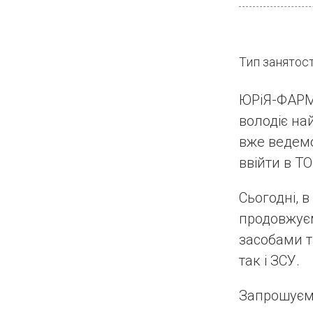
Тип занятос
ЮРіЯ-ФАРМ 
володіє на
вже ведемо 
ввійти в Т
Сьогодні, 
продовжує
засобами 
так і ЗСУ.
Запрошуєм