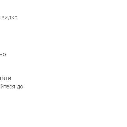
 швидко
йно
гати
уйтеся до