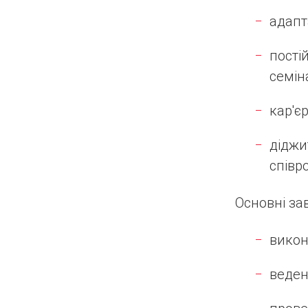
адапт
пості
семін
кар'є
діджи
співро
Основні за
викон
веден