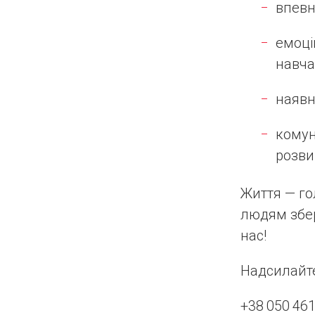
впевн
емоці
навча
наявн
комун
розви
Життя — го
людям збер
нас!
Надсилайте
+38 050 461