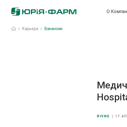
О Компа
Головна
»
Карьера
»
Вакансии
Медич
Hospit
RIVNE
|
17 А