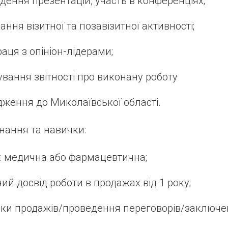
дення презентацій, участь в конференціях;
ання візитної та позавізитної активності;
раця з опініон-лідерами;
вання звітності про виконану роботу
дження до Миколаївської області.
знання та навички:
а: медична або фармацевтична;
ий досвід роботи в продажах від 1 року;
ки продажів/проведення переговорів/заключен