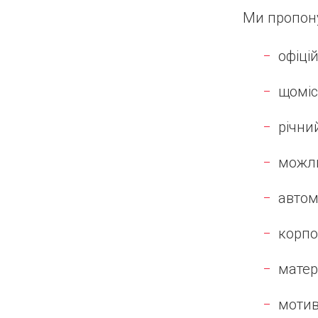
Ми пропон
офіці
щоміс
річни
можли
автом
корпо
матер
мотив