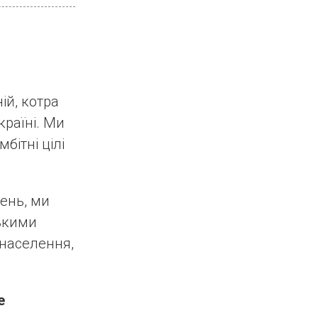
й, котра
раїні. Ми
бітні цілі
день, ми
ькими
населення,
е