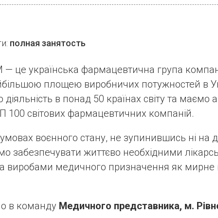
ти:
полная занятость
— це українська фармацевтична група компані
йбільшою площею виробничих потужностей в Ук
діяльність в понад 50 країнах світу та маємо ам
ОП 100 світових фармацевтичних компаній.
в умовах воєнного стану, не зупинившись ні на 
мо забезпечувати життєво необхідними лікарс
та виробами медичного призначення як мирне 
о в команду
Медичного представника, м. Рівн