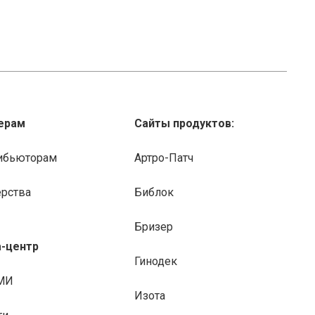
ерам
Сайты продуктов:
ибьюторам
Артро-Патч
ерства
Библок
Бризер
-центр
Гинодек
МИ
Изота