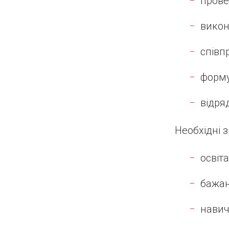
прове
викон
співп
форму
відря
Необхідні 
освіт
бажан
навич