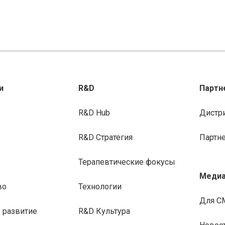
и
R&D
Партн
R&D Hub
Дистр
R&D Стратегия
Партн
Терапевтические фокусы
Медиа
во
Технологии
Для С
 развитие
R&D Культура