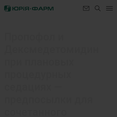
Пропофол и
Дексмедетомидин
при плановых
процедурных
седациях —
предпосылки для
сочетанного