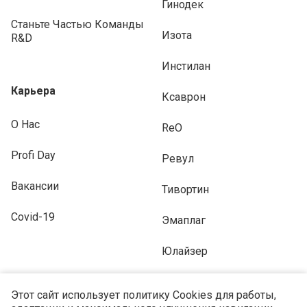
Гинодек
Станьте Частью Команды
Изота
R&D
Инстилан
Карьера
Ксаврон
О Нас
ReO
Profi Day
Ревул
Вакансии
Тивортин
Covid-19
Эмаплаг
Юлайзер
Этот сайт использует политику Cookies для работы,