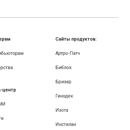
ерам
Сайты продуктов:
ибьюторам
Артро-Патч
ерства
Библок
Бризер
-центр
Гинодек
МИ
Изота
ти
Инстилан