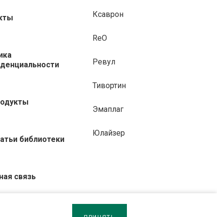
Ксаврон
кты
ReO
ика
Ревул
денциальности
Тивортин
родукты
Эмаплаг
Юлайзер
татьи библиотеки
ная связь