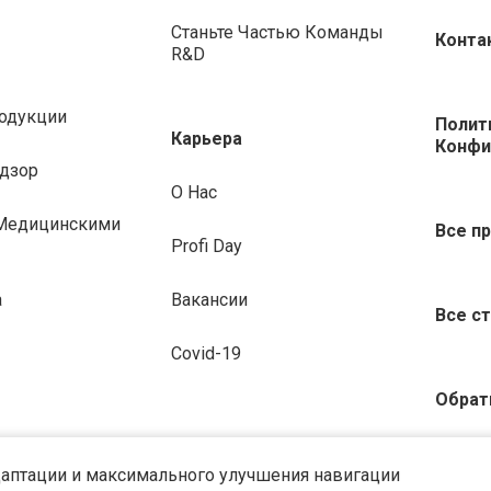
Станьте Частью Команды
Конта
R&D
родукции
Полит
Карьера
Конфи
дзор
О Нас
 Медицинскими
Все п
Profi Day
а
Вакансии
Все с
Covid-19
Обрат
адаптации и максимального улучшения навигации