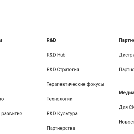
и
R&D
Партн
R&D Hub
Дистр
R&D Стратегия
Партн
Терапевтические фокусы
Медиа
во
Технологии
Для С
 развитие
R&D Культура
Новос
Партнерства