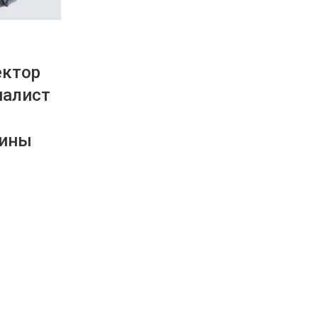
ектор
налист
аины