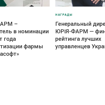
НАГРАДЫ
ФАРМ –
Генеральный дир
тель в номинации
ЮРіЯ-ФАРМ — фи
т года
рейтинга лучших
тизации фармы
управленцев Укр
расофт»