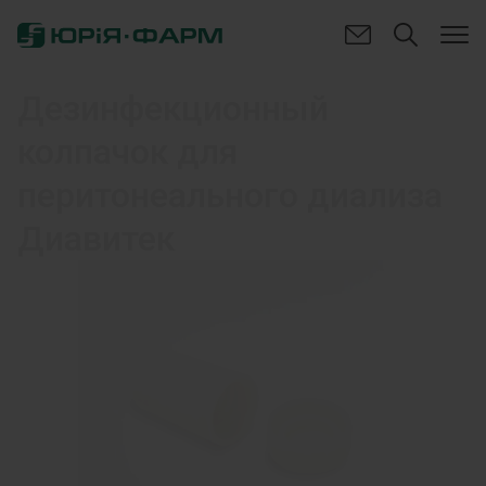
Дезинфекционный
колпачок для
перитонеального диализа
Диавитек