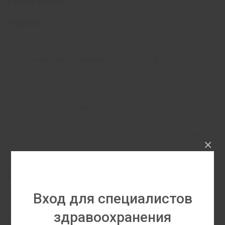
Рынки сбыта
Украина
СКАЧАТЬ ИНСТРУКЦИЮ
(410 КБ,
PDF)
НАУЧНЫЕ СТАТЬИ
ОСТАВИТЬ ОТЗЫВ ПРО МЕДИЦИНСКОЕ ИЗДЕЛИЕ
×
Категории
Вход для специалистов
ДИАЛИЗ
здравоохранения
МЕДИЦИНСКИЕ ИЗДЕЛИЯ