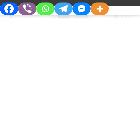
R&D
От школьной лаборатории к
О Компании
Партнерам
инновациям в медицине
Кто Мы
Дистрибьюторам
Философия
Партнерства