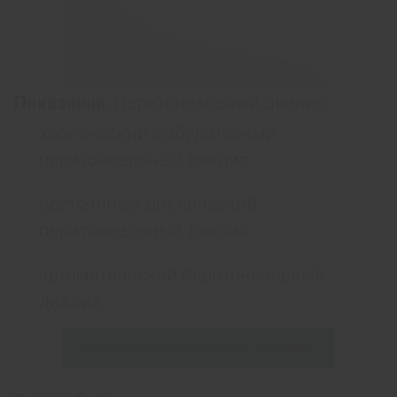
Показания.
Перитонеальный диализ:
хронический амбулаторный
перитонеальный диализ;
постоянный циклический
перитонеальный диализ;
автоматический перитонеальный
диализ.
СКАЧАТЬ РУКОВОДСТВО
(1 MB,
PDF)