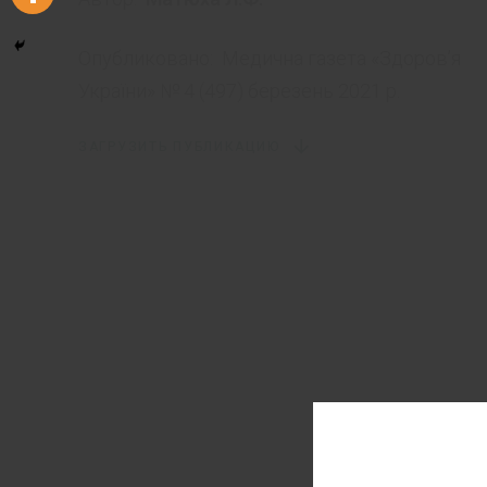
Опубликовано:
Медична газета «Здоров’я
України» № 4 (497) березень 2021 p.
ЗАГРУЗИТЬ ПУБЛИКАЦИЮ