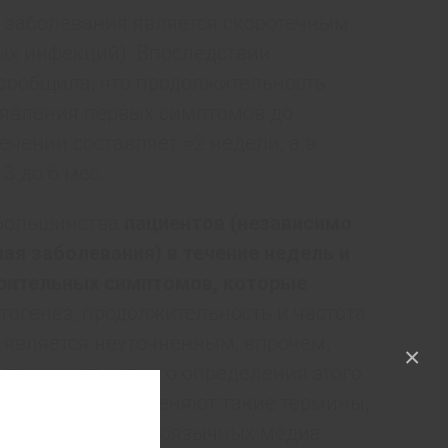
о заболевания является скоротечным
ых инфекций). Впоследствии
сообщила, что продолжительность
оявления первых симптомов до
чении составляет ≈2 недели, а в
3 до 6 мес.
 большинства
пациентов (независимо
ая заболевания) в течение недель и
урительных симптомов, которые
тогенез, продолжительность и частота
 является неуточненным, впрочем,
×
 также нет четкого определения этого
гноза часто применяют такие термины,
9-синдром»; в англоязычных медиа