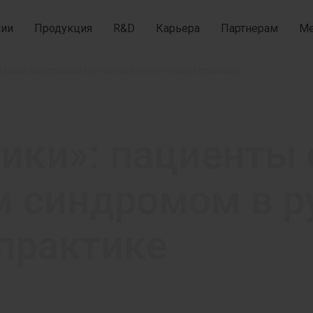
нии
Продукция
R&D
Карьера
Партнерам
Ме
идним синдромом в рутинной клинической практике
ки»: пациенты 
 синдромом в р
практике