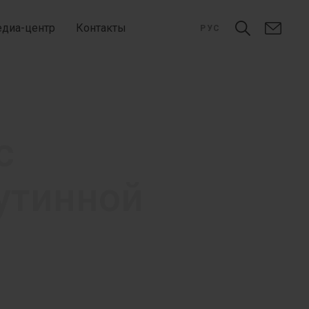
диа-центр
Контакты
РУС
с
утинной