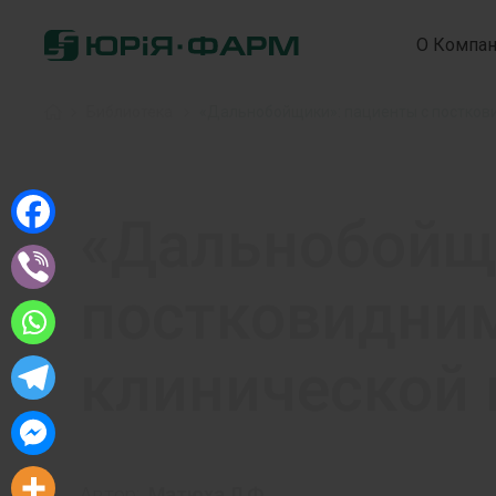
О Компа
Home
»
Библиотека
»
«Дальнобойщики»: пациенты с постков
«Дальнобойщи
постковидним
клинической 
Автор:
Матюха Л.Ф.