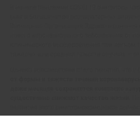
В начале пандемии COVID 19 считалось, чт
(как и большинство респираторных вирусн
Всемирная Организация Здравоохранения 
нового коронавирусного заболевания от п
клинического выздоровления при легком те
тяжелых или средней тяжести случаях — от 
Однако впоследствии стало понятно, что у
от формы и тяжести течения
коронавирусн
даже месяцев сохраняется комплекс изн
существенно снижают качество жизни.
Па
развития этого симптомокомплекса сейчас
продолжают активно изучаться. На сегодня
состояния, поэтому для формулировки диа
как «длительный COVID 19», «пост-COVID 1