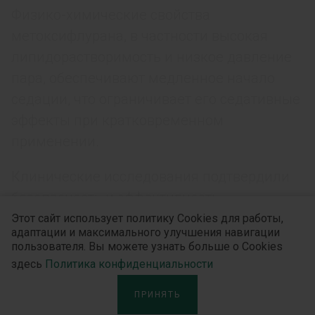
Физико-химические свойства
метоксифлурана, в частности высокая
липидорастворимость и низкое давление
пара, обеспечивают медленное начало
седации, что ограничивает его седативные
эффекты при кратковременном
применении.
Клинические исследования подтвердили
безопасность и эффективность
метоксифлурана при проведении
Этот сайт использует политику Cookies для работы,
адаптации и максимального улучшения навигации
амбулаторных процедур, таких как
пользователя. Вы можете узнать больше о Cookies
колоноскопия и перевязка ожоговых ран.
здесь
Политика конфиденциальности
Метоксифлуран обеспечивает уменьшение
ПРИНЯТЬ
тревожности и боли, позволяя пациентам