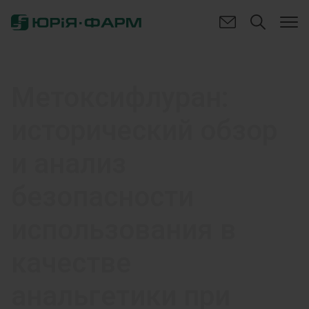
Метоксифлуран:
исторический обзор
и анализ
безопасности
использования в
качестве
анальгетики при