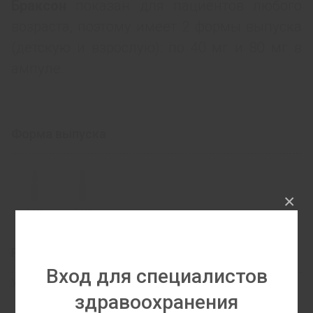
Браксон
показан для пациентов любого
возраста, поэтому имеет 2 формы выпуска
(детскую и взрослую): по 40 мг и 80 мг в
ампуле.
Форма выпуска
×
1 мл
2 мл
Рынки сбыта
Вход для специалистов
Украина
здравоохранения