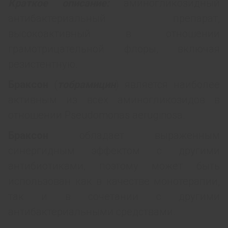
Краткое описание:
аминогликозидный
антибактериальный препарат,
высокоактивный в отношении
грамотрицательной флоры, включая
резистентную.
Браксон
(
тобрамицин
) является наиболее
активным из всех аминогликозидов в
отношении Pseudomonas aeruginosa.
Браксон
обладает выраженным
синергидным эффектом с другими
антибиотиками, поэтому может быть
использован как в качестве монотерапии,
так и в сочетании с другими
антибактериальными средствами.