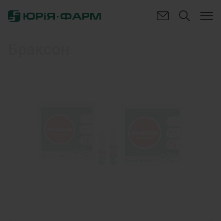
Браксон