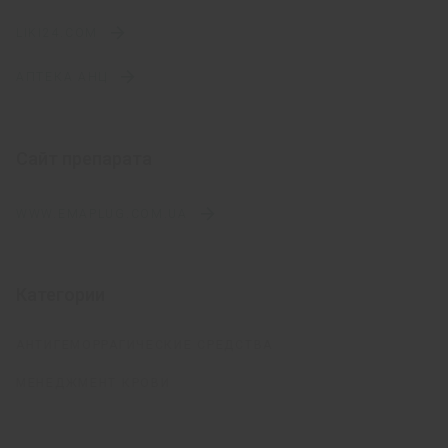
человеческого тромбопоэтина до курса
LIKI24.COM
химиотерапии для снижения ассоциированной с
ним ранней тромбоцитопении
АПТЕКА АНЦ
Сайт препарата
WWW.EMAPLUG.COM.UA
Категории
АНТИГЕМОРРАГИЧЕСКИЕ СРЕДСТВА
МЕНЕДЖМЕНТ КРОВИ