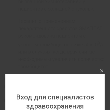
вызванной химиотерапией у
пациентов с солидной опухолью,
Терапия с применением
лекарственного средства ЭМАПЛАГ
рекомендована пациентам с
9
уровнем тромбоцитов ниже 50
10
/л
×
или в случаях, когда врач считает
необходимым увеличить количество
тромбоцитов.
×
Форма выпускa:
раствор для иньекций, 1
мл.
Вход для специалистов
Рынки сбыта
здравоохранения