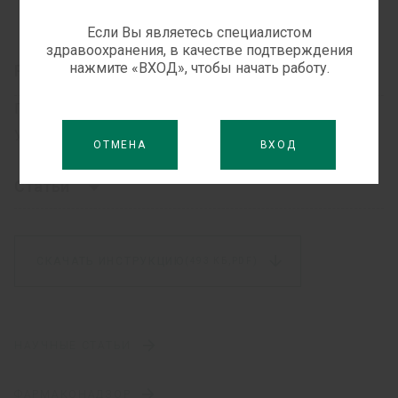
5 мл
Если Вы являетесь специалистом
здравоохранения, в качестве подтверждения
нажмите «ВХОД», чтобы начать работу.
Рынки сбыта
Грузия, Кыргызстан, Таджикистан, Узбекистан,
Украина.
ОТМЕНА
ВХОД
Статьи
Малообъемная спинальная анестезия Лонгокаином
при артроскопии нижней конечности как
СКАЧАТЬ ИНСТРУКЦИЮ
(493 КБ,
PDF)
надежный и эффективный метод регионарной
анестезии
НАУЧНЫЕ СТАТЬИ
ФАРМАКОНАДЗОР