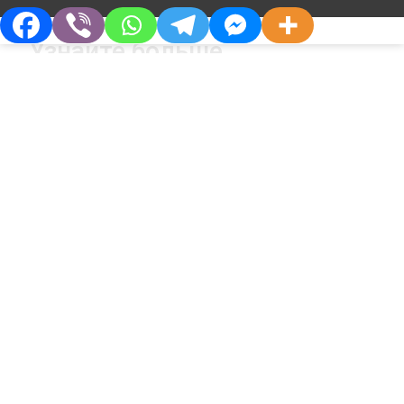
Узнайте больше
О Компании
Партнерам
Кто Мы
Дистрибьюторам
Философия
Партнерства