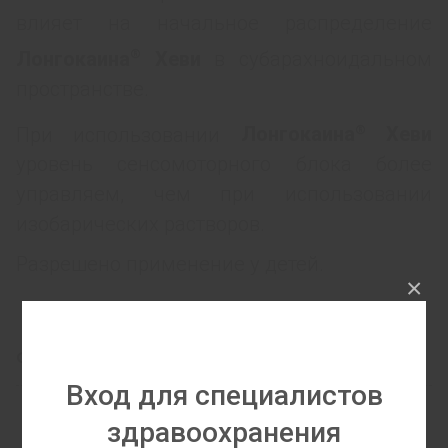
влияет на начальное распределение
®
Лонгокаина
Хеви
в субарахноидальном
пространстве.
®
При использовании
Лонгокаина
Хеви
уровень сенсомоторного блока более
управляем, чем при использовании
изобарических растворов.
Разрешено применение у детей.
×
Форма выпуска
Вход для специалистов
здравоохранения