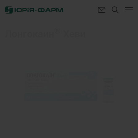
®
Лонгокаин
Хеви