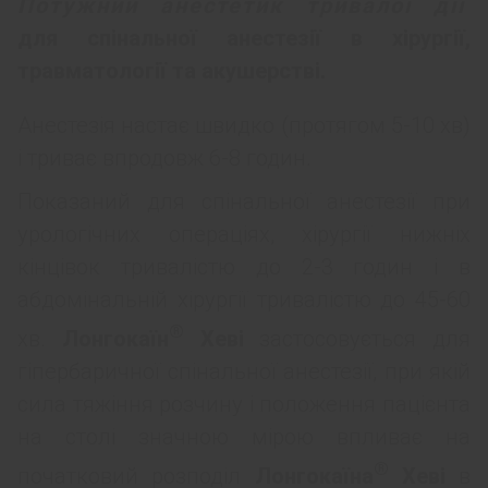
Потужний анестетик тривалої дії
для спінальної анестезії в хірургії,
травматології та акушерстві.
Анестезія настає швидко (протягом 5-10 хв)
і триває впродовж 6-8 годин.
Показаний для спінальної анестезії при
урологічних операціях, хірургії нижніх
кінцівок тривалістю до 2-3 годин і в
абдомінальній хірургії тривалістю до 45-60
®
хв.
Лонгокаїн
Хеві
застосовується для
гіпербаричної спінальної анестезії, при якій
сила тяжіння розчину і положення пацієнта
на столі значною мірою впливає на
®
початковий розподіл
Лонгокаїна
Хеві
в