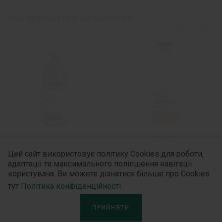
вода для ін’єкцій.
Інші препарати в цій категорії
›
‹
Лікарська форма.
Розчин для ін’єкцій.
Основні фізико-хімічні властивості:
прозора
безбарвна або злегка жовтувата рідина.
Фармакотерапевтична група.
Препарати
для місцевої анестезії. Аміди. Бупівакаїн.
Код АТХ N01B B01.
Цей сайт використовує політику Cookies для роботи,
Волютенз®
Латрен®
Фармакологічні властивості.
адаптації та максимального поліпшення навігації
користувача. Ви можете дізнатися більше про Cookies
Фармакодинаміка.
тут
Політика конфіденційності
ПРИЙНЯТИ
®
Лонгокаїн
Хеві містить бупівакаїн –
Дізнайтесь більше