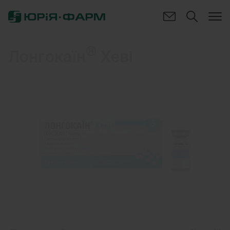
®
Лонгокаїн
Хеві