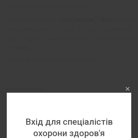
субарахноїдальному просторі.
®
При використанні
Лонгокаїіна
Хеві
рівень
сенсомоторного блоку більш керований,
ніж при використанні ізобаричних
розчинів.
Дозволене застосування у дітей.
×
Форма випуску
Вхід для спеціалістів
5 мл
охорони здоров'я