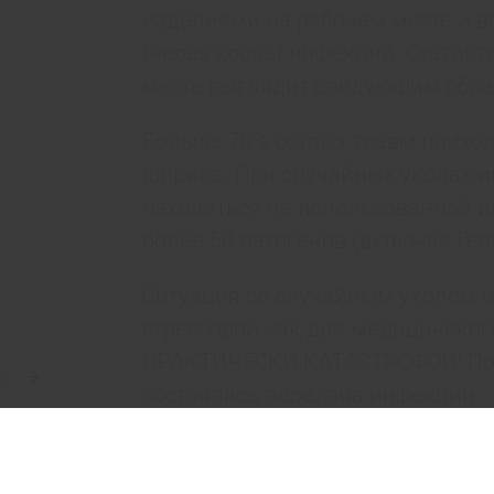
изделиями на рабочем месте и 
(через кровь) инфекций. Статист
месте выглядит следующим образ
Больше 70% острых травм приход
шприца. При случайных уколах 
находиться на использованной и
более 50 патогенов (включая Гепа
Ситуация со случайным уколом и
стрессовой как для медицинского
ПРАКТИЧЕСКИ КАТАСТРОФОЙ! Пото
Е
состоялась передача инфекции.