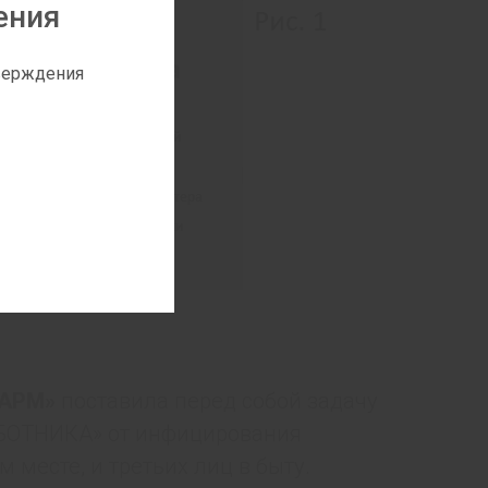
ения
тверждения
ФАРМ»
поставила перед собой задачу
ОТНИКА» от инфицирования
 месте, и третьих лиц в быту.