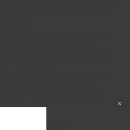
возможностью передачи гематоконтактних
ика случаев острой травмы на рабочем
ом (Рис 1).
ится именно на использованную иглу
инфицированной кровью, которая
гле шприца, может произойти передача
титом В, С; СПИД).
спользованной иглой всегда является
 работника так и для третьих лиц,
му что на первом этапе неизвестно,
×