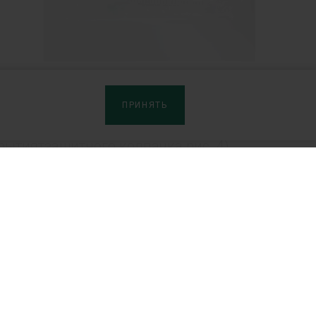
ПРИНЯТЬ
й манипуляции с помощью
рытиятзащитного колпачка рис. 4)
ное блокировки среза иглы.
ерам
Сайты продуктов:
ибьюторам
Артро-Патч