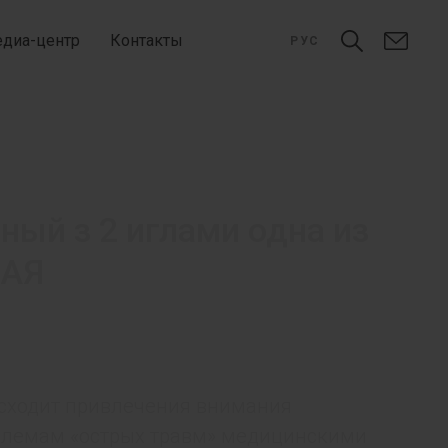
диа-центр
Контакты
РУС
ый з 2 иглами одна из
НАЯ
исходит привлечения внимания
блемам «острых травм» медицинскими