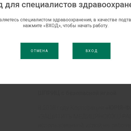
д для специалистов здравоохран
вляетесь специалистом здравоохранения, в качестве под
нажмите «ВХОД», чтобы начать работу.
ОТМЕНА
ВХОД
ШПРИЦ с
безопасной
иглой
В 2018 году Корпорация
«ЮРІЯ-
«ЗАЩИТИТЬ МЕДИЦИНСКОГО РАБ
использованной иглой на рабочем