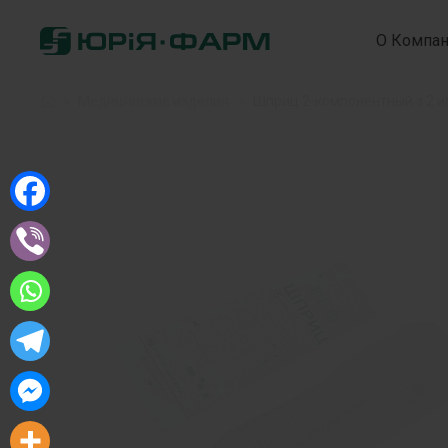
О Компа
Home
»
Медицинские изделия
»
Шприц 2-компонентный з 2 