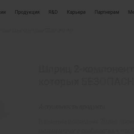
нии
Продукция
R&D
Карьера
Партнерам
Ме
иглами одна из которых БЕЗОПАСНАЯ
Шприц 2-компонентн
которых БЕЗОПАС
Актуальность
продукта
В течении последних 20 лет про
медицинского сообщества к про