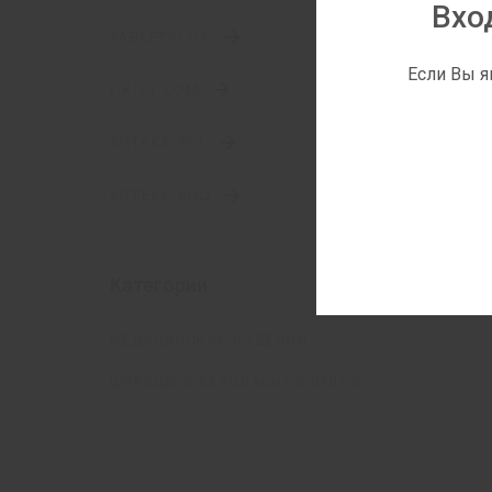
Вхо
TABLETKI.UA
Если Вы я
LIKI24.COM
АПТЕКА 911
АПТЕКА АНЦ
Категории
МЕДИЦИНСКИЕ ИЗДЕЛИЯ
ШПРИЦЫ С БЕЗОПАСНОЙ ИГЛОЙ