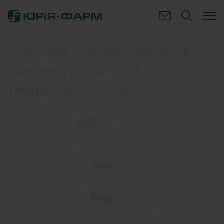
Жидкие бикарбонатные
концентраты для
гемодиализа BBC-8,4