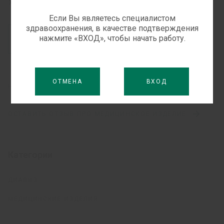
Украина
Если Вы являетесь специалистом
здравоохранения, в качестве подтверждения
нажмите «ВХОД», чтобы начать работу.
СКАЧАТЬ ИНСТРУКЦИЮ
(315 КБ,
PDF)
ОТМЕНА
ВХОД
НАУЧНЫЕ СТАТЬИ
ОСТАВИТЬ ОТЗЫВ ПРО МЕДИЦИНСКОЕ ИЗДЕЛИЕ
Категории
ДИАЛИЗ
МЕДИЦИНСКИЕ ИЗДЕЛИЯ