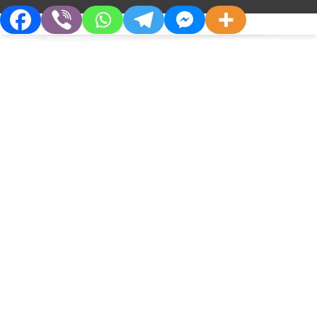
НОВЫЕ ПРОДУКТЫ
Проект по внедрению
метахолинового
бронхопровокационного теста в
Украине
О Компании
Партнерам
Кто Мы
Дистрибьюторам
Философия
Партнерства