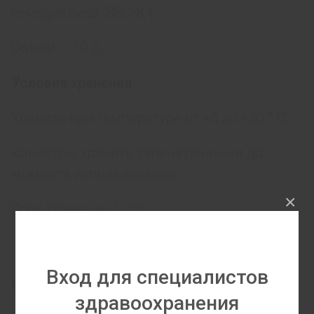
гемодиализа. BBC-8,4.
Объем — 10 л.
Условия хранения
Хранить при температуре от +5 до +30 ° С.
Канистры хранить запечатанными до
момента использования.
×
Срок хранения 1 год.
СКАЧАТЬ КАТАЛОГ
(1 MB,
PDF)
Вход для специалистов
Рынки сбыта
здравоохранения