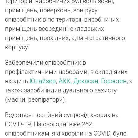
територій, виробничих будівель зовні,
приміщень, поверхонь, зон руху
співробітників по території, виробничих
приміщень всередині, складських
приміщень, прохідних, адміністративного
корпусу.
Забезпечили співробітників
профілактичними наборами, в склад яких
входить
Юлайзер
,
АКК,
Декасан,
Горостен
, а
також засоби індивідуального захисту
(маски, респіратори).
Ведеться постійний супровід хворих на
COVID-19. На сьогодні вже 262
співробітникам, які хворіли на COVID, було