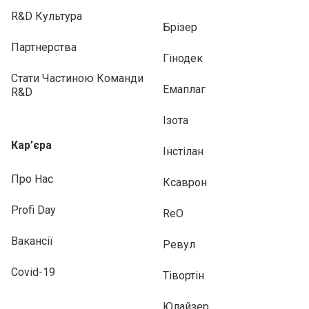
R&D Культура
Брізер
Партнерства
Гінодек
Стати Частиною Команди
Емаплаг
R&D
Ізота
Кар’єра
Інстілан
Про Нас
Ксаврон
Profi Day
ReO
Вакансії
Ревул
Covid-19
Тівортін
Юлайзер