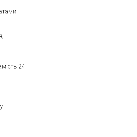
татами
я;
амість 24
у.