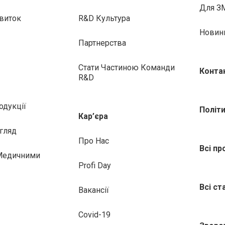
Для З
виток
R&D Культура
Новин
Партнерства
Стати Частиною Команди
Конта
R&D
одукції
Політ
Кар’єра
гляд
Про Нас
Всі пр
 Медичними
Profi Day
Всі ст
Вакансії
Covid-19