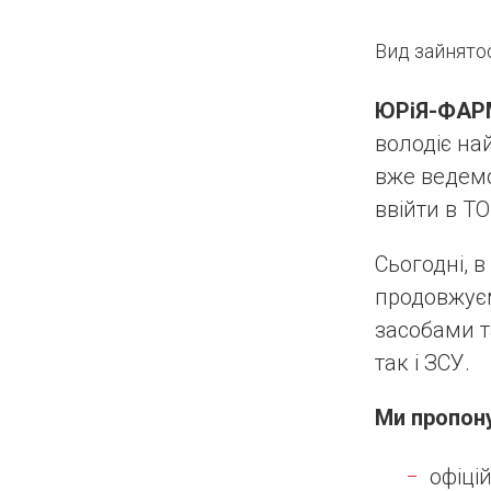
Вид зайнятос
ЮРіЯ-ФАР
володіє на
вже ведемо 
ввійти в Т
Сьогодні, 
продовжує
засобами 
так і ЗСУ.
Ми пропон
офіці