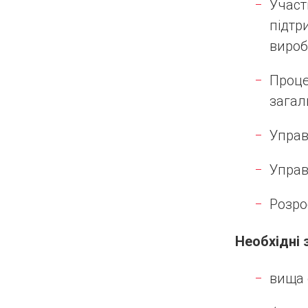
Участ
підтр
вироб
Проце
загал
Управ
Управ
Розро
Необхідні 
вища 