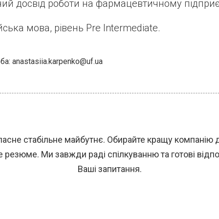
ий досвід роботи на фармацевтичному підприє
йська мова, рівень Pre Intermediate.
а: anastasiia.karpenko@uf.ua
ласне стабільне майбутнє. Обирайте кращу компанію 
 резюме. Ми завжди раді спілкуванню та готові відпов
Ваші запитання.