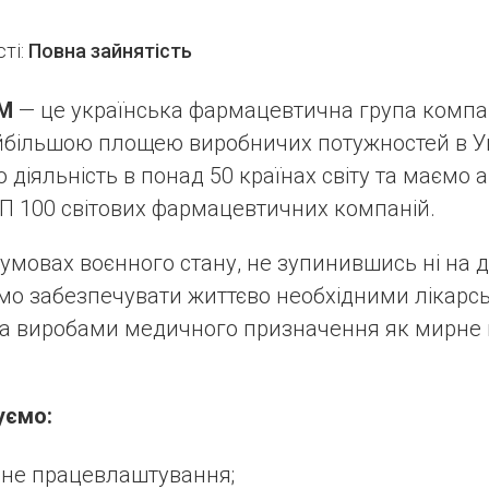
ті:
Повна зайнятість
М
— це українська фармацевтична група компан
йбільшою площею виробничих потужностей в Ук
діяльність в понад 50 країнах світу та маємо ам
ОП 100 світових фармацевтичних компаній.
в умовах воєнного стану, не зупинившись ні на 
мо забезпечувати життєво необхідними лікарс
та виробами медичного призначення як мирне 
уємо:
йне працевлаштування;