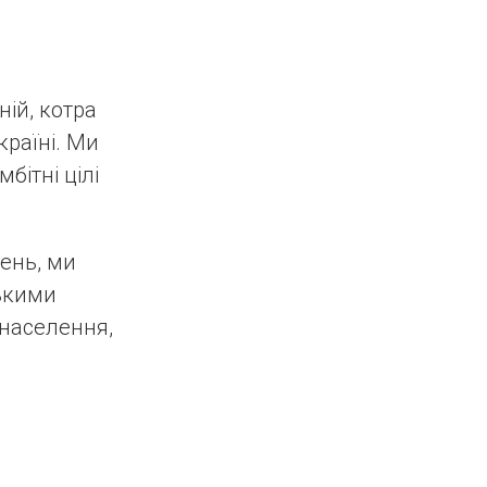
ій, котра
раїні. Ми
бітні цілі
день, ми
ькими
населення,