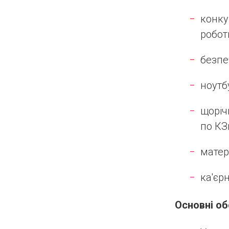
конку
робот
безпе
ноутб
щоріч
по КЗ
матер
ка'єр
Основні об