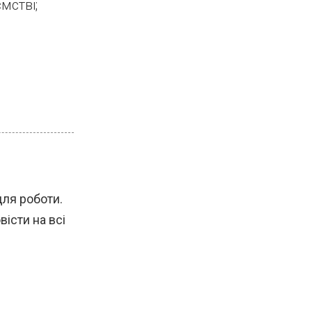
мстві;
для роботи.
істи на всі