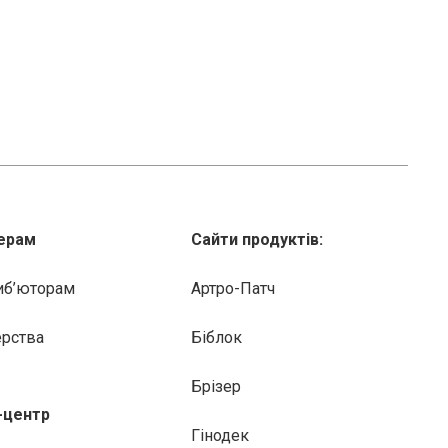
ерам
Сайти продуктів:
иб’юторам
Артро-Патч
ерства
Біблок
Брізер
-центр
Гінодек