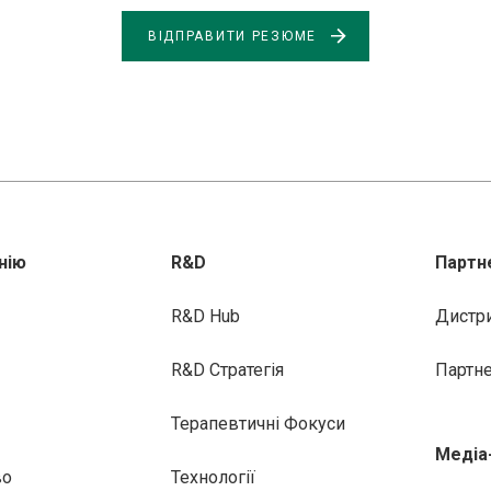
ВІДПРАВИТИ РЕЗЮМЕ
нію
R&D
Партн
R&D Hub
Дистр
R&D Стратегія
Партн
Терапевтичні Фокуси
Медіа
во
Технології