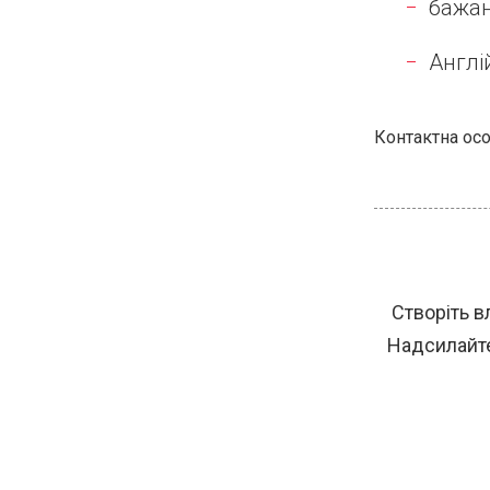
бажан
Англі
Контактна особ
Створіть в
Надсилайте