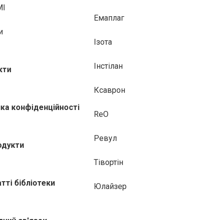
МІ
Емаплаг
и
Ізота
Інстілан
кти
Ксаврон
ика конфіденційності
ReO
Ревул
одукти
Тівортін
атті бібліотеки
Юлайзер