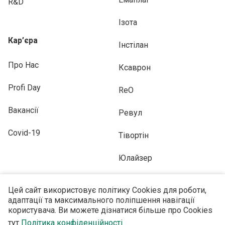
R&D
Ізота
Кар’єра
Інстілан
Про Нас
Ксаврон
Profi Day
ReO
Вакансії
Ревул
Covid-19
Тівортін
Юлайзер
Цей сайт використовує політику Cookies для роботи,
адаптації та максимального поліпшення навігації
користувача. Ви можете дізнатися більше про Cookies
ПІДПИСУЙТЕСЬ НА НАС
тут
Політика конфіденційності