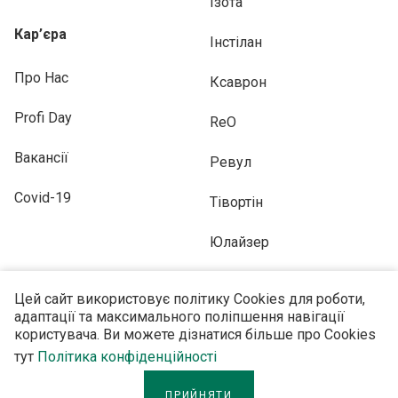
Ізота
Кар’єра
Інстілан
Про Нас
Ксаврон
Profi Day
ReO
Вакансії
Ревул
Covid-19
Тівортін
Юлайзер
Цей сайт використовує політику Cookies для роботи,
адаптації та максимального поліпшення навігації
користувача. Ви можете дізнатися більше про Cookies
ПІДПИСУЙТЕСЬ НА НАС
тут
Політика конфіденційності
ПРИЙНЯТИ