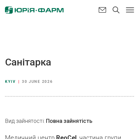
Санітарка
KYIV
|
30 JUNE 2026
Вид зайнятості:
Повна зайнятість
Медичний центр
ReoCel
, частина групи