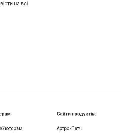
істи на всі
ерам
Сайти продуктів:
иб’юторам
Артро-Патч