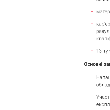
матер
кар'є
резул
кваліф
13-ту 
Основні
за
Налаш
облад
Участ
експл