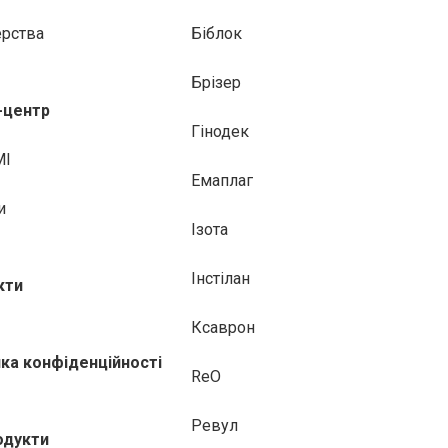
ерства
Біблок
Брізер
-центр
Гінодек
МІ
Емаплаг
и
Ізота
Інстілан
кти
Ксаврон
ика конфіденційності
ReO
Ревул
одукти