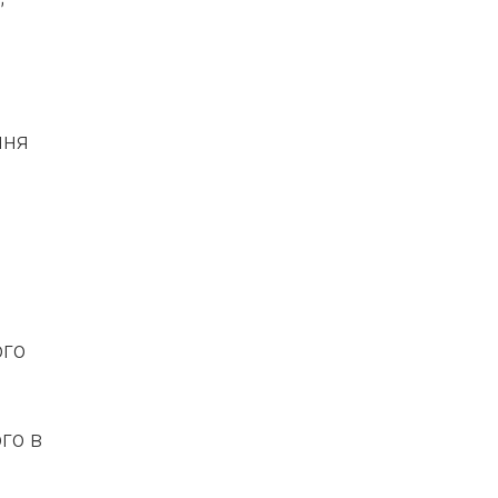
ння
ого
го в