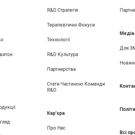
R&D Стратегія
Партн
Терапевтичні Фокуси
Медіа
во
Технології
Для З
виток
R&D Культура
Новин
Партнерства
Стати Частиною Команди
Конта
R&D
одукції
Політ
Кар’єра
гляд
Про Нас
Всі пр