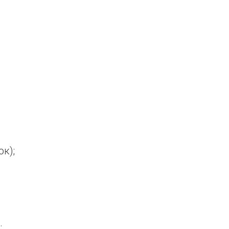
к);
;