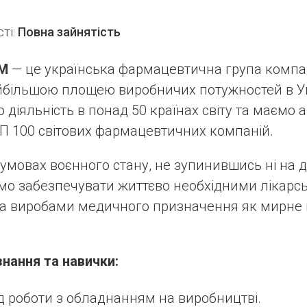
ті:
Повна зайнятість
М
— це українська фармацевтична група компан
йбільшою площею виробничих потужностей в Ук
діяльність в понад 50 країнах світу та маємо ам
ОП 100 світових фармацевтичних компаній.
в умовах воєнного стану, не зупинившись ні на 
мо забезпечувати життєво необхідними лікарс
та виробами медичного призначення як мирне 
знання та навички:
д роботи з обладнанням на виробництві.