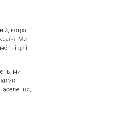
ій, котра
раїні. Ми
бітні цілі
день, ми
ькими
населення,