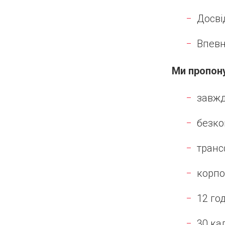
Досві
Впевн
Ми пропон
завжд
безко
транс
корпо
12 го
30 ка