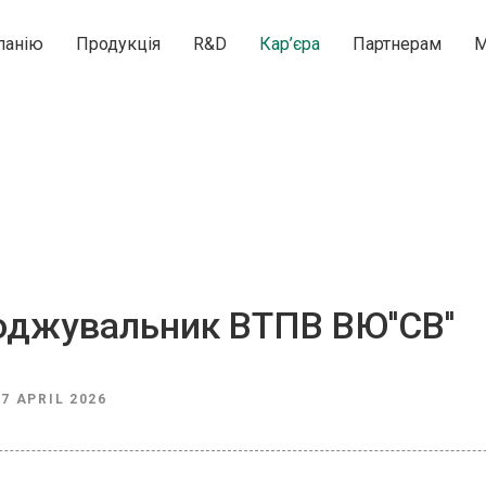
панію
Продукція
R&D
Кар’єра
Партнерам
М
джувальник ВТПВ ВЮ''СВ''
27 APRIL 2026