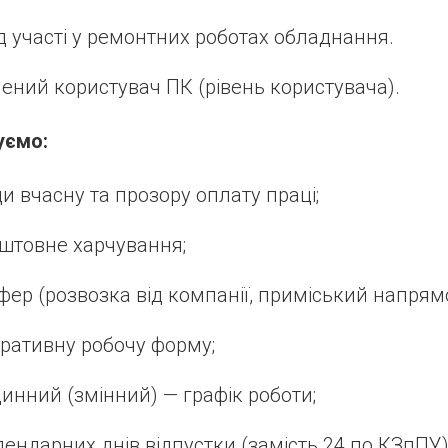
д участі у ремонтних роботах обладнання.
ений користувач ПК (рівень користувача).
уємо
:
и вчасну та прозору оплату праці;
штовне харчування;
фер (розвозка від компанії, приміський напрямо
ративну робочу форму;
динний (змінний) — графік роботи;
лендарних днів відпустки (замість 24 по КЗпПУ)