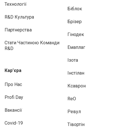
Технології
Біблок
R&D Культура
Брізер
Партнерства
Гінодек
Стати Частиною Команди
Емаплаг
R&D
Ізота
Кар’єра
Інстілан
Про Нас
Ксаврон
Profi Day
ReO
Вакансії
Ревул
Covid-19
Тівортін