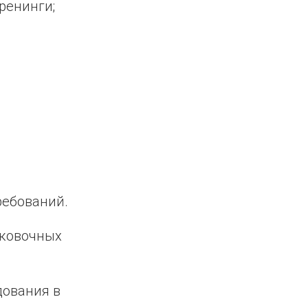
ренинги;
ребований.
аковочных
дования в