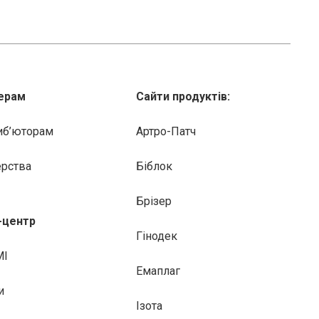
ерам
Сайти продуктів:
иб’юторам
Артро-Патч
ерства
Біблок
Брізер
-центр
Гінодек
МІ
Емаплаг
и
Ізота