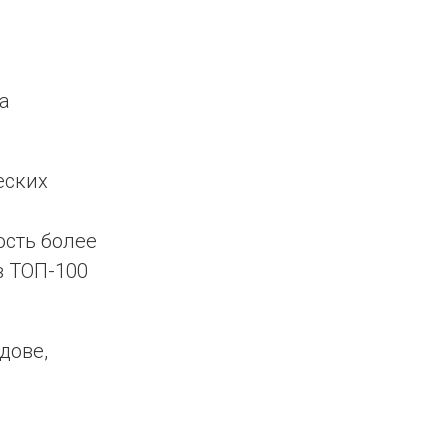
а
еских
ость более
в ТОП-100
дове,