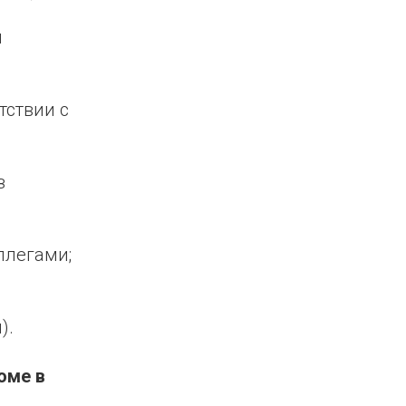
и
тствии с
з
ллегами;
).
юме в