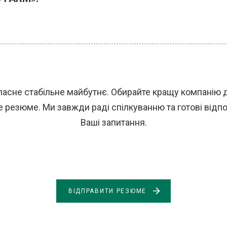
ласне стабільне майбутнє. Обирайте кращу компанію 
 резюме. Ми завжди раді спілкуванню та готові відпов
Ваші запитання.
ВІДПРАВИТИ РЕЗЮМЕ