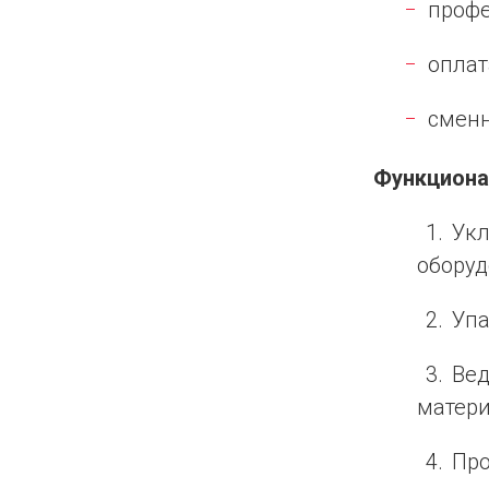
профе
оплат
сменн
Функциона
Укл
оборуд
Упа
Вед
матери
Про