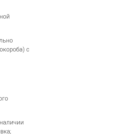
нной
льно
окороба) с
ого
 наличии
вка;