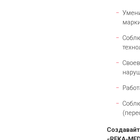
Умени
марки
Соблю
техно
Своев
наруш
Работ
Соблю
(пере
Создавайт
«REKA-MED