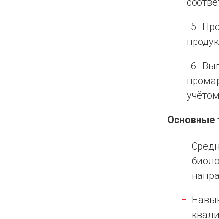
соотве
Про
продук
Вып
промар
учётом
Основные 
Средн
биоло
напра
Навык
квали