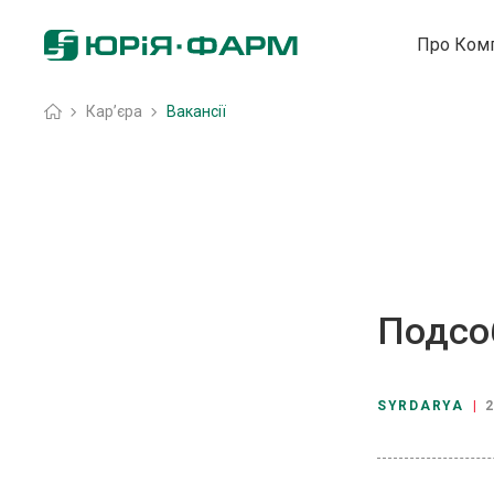
Про Ком
Головна
»
Кар’єра
»
Вакансії
Подсо
SYRDARYA
|
2