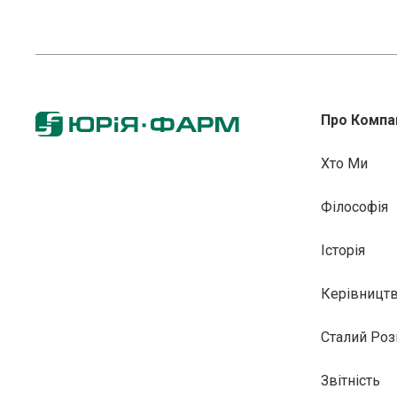
Про Компа
Хто Ми
Філософія
Історія
Керівницт
Сталий Роз
Звітність