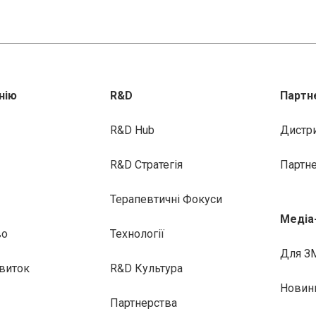
нію
R&D
Партн
R&D Hub
Дистр
R&D Стратегія
Партн
Терапевтичні Фокуси
Медіа
во
Технології
Для З
виток
R&D Культура
Новин
Партнерства