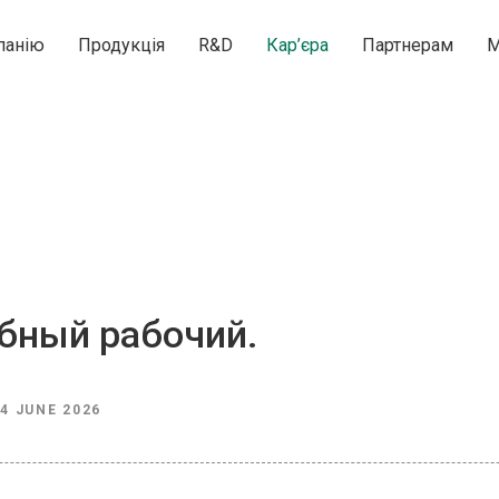
панію
Продукція
R&D
Кар’єра
Партнерам
М
бный рабочий.
4 JUNE 2026