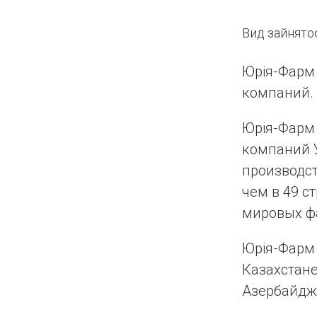
Вид зайнятос
Юрія-Фарм
компаний.
Юрія-Фарм
компаний 
производст
чем в 49 с
мировых ф
Юрія-Фарм
Казахстане
Азербайдж