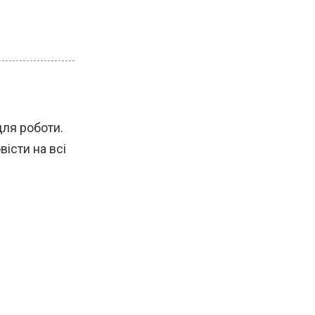
для роботи.
істи на всі