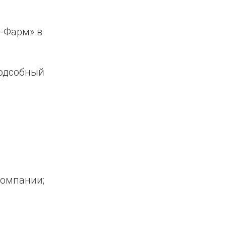
-Фарм» в
одсобный
компании;