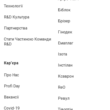
Технології
Біблок
R&D Культура
Брізер
Партнерства
Гінодек
Стати Частиною Команди
Емаплаг
R&D
Ізота
Кар’єра
Інстілан
Про Нас
Ксаврон
Profi Day
ReO
Вакансії
Ревул
Covid-19
Тівортін