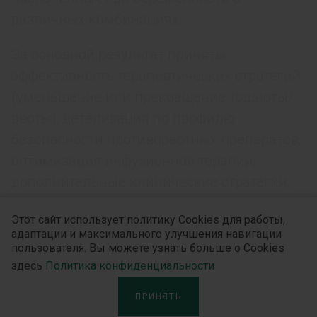
различных комбинациях.
За основной результат приняты:
эффективность терапевтических стратегий
(уменьшение или прекращение тошноты/
рвоты); детализация по профилю
безопасности противорвотных препаратов;
оптимизация инфузионной терапии;
дополнительные клинические стратегии,
помогающие повысить качество оказания
Этот сайт использует политику Cookies для работы,
помощи беременным; неблагоприятные
адаптации и максимального улучшения навигации
последствия и побочные эффекты
пользователя. Вы можете узнать больше о Cookies
препаратов, которые используют для
здесь
Политика конфиденциальности
лечения ЧРБ, для матери и плода/
ПРИНЯТЬ
новорожденного.