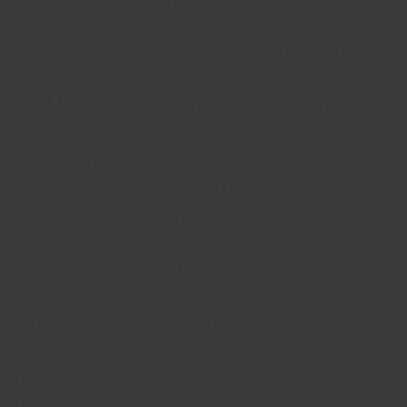
экономических затрат.
Проведен систематический поиск данных
по базам MEDLINE, ISI Web of Science,
PubMed, Scopus, Google Scholar, Cochrane
Database of Systematic Reviews и
публикациям в профессиональных
изданиях Украины за 2013–2023 гг. Поиск
про­водили по следующим ключевым
словам: беременность, тошнота и рвота
беременных, чрезмерная рвота
беременных, гиперемезис,
антиэметическая терапия во время
беременности, инфузионная терапия и
профиль безопасности медикаментов,
назначенных при беременности в