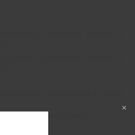
рон;
ондансетрона гидрохлорида дигидрата в
2 мг;
дансетрона гидрохлорида дигидрата в
4 мг.
итотоксической химиотерапией и лучевой
×
перационной тошноты и рвоты.
подробную информацию о способе и особенности применения препарата можнo найти в инструкции для