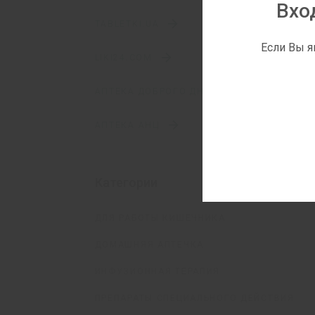
Вхо
TABLETKI.UA
Если Вы я
LIKI24.COM
АПТЕКА ДОБРОГО ДНЯ
АПТЕКА АНЦ
Категории
ДЛЯ РАБОТЫ КИШЕЧНИКА
ДОМАШНЯЯ АПТЕЧКА
ИНФУЗИОННАЯ ТЕРАПИЯ
ПРЕПАРАТЫ СПЕЦИАЛЬНОГО ДЕЙСТВИЯ