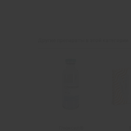
Современные аспекты оптимальной те
беременных
Антиэметическая терапия раннего то
сердца
Другие препараты в этой категории
рлевый
Глюксил®