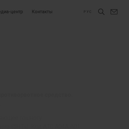
диа-центр
Контакты
РУС
ротиворвотное средство.
:
няющее тошноту.
ина (5НТ
). Код АТС А04А А01.
3