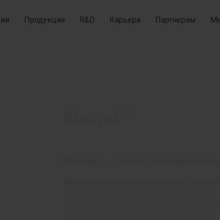
нии
Продукция
R&D
Карьера
Партнерам
Ме
®
Юнорм
®
Юнорм
– сильнодействующее п
Фармакотерапевтическая группа
Противорвотное средство, устра
Антагонисты рецепторов серотон