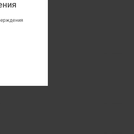
ения
от 20.11.14 №873).
трукцию.
тверждения