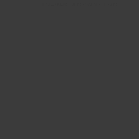
ПРОДУКЦИЯ ЮРИЯ-ФАРМ - ГРУЗИЯ
 мг/
Натрия хлорид
Бинт ма