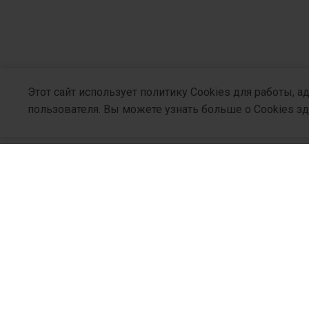
небулы
медицинск
ФА
Этот сайт использует политику Cookies для работы, 
пользователя. Вы можете узнать больше о Cookies з
Узнайте больше
О Компани
Кто Мы