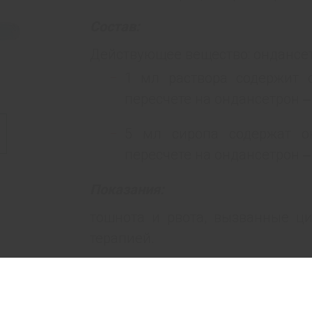
Состав:
Действующее вещество: ондансет
1 мл раствора содержит 
пересчете на ондансетрон ‒ 
5 мл сиропа содержат он
пересчете на ондансетрон ‒ 
Показания:
тошнота и рвота, вызванные ц
терапией.
Профилактика и лечение послео
Полный перечень показаний, противопоказаний, побочных эффектов, а также 