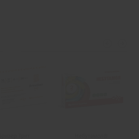
рапевтической стратегии чрезмерной рвоты
ксикоза у беременных с врожденными пороками
›
‹
Бризер Трит
Небутамол®