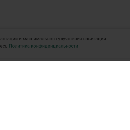
ий ЮРіЯ-
РМ
адаптации и максимального улучшения навигации
десь
Политика конфиденциальности
и
R&D
Партн
R&D Hub
Дистр