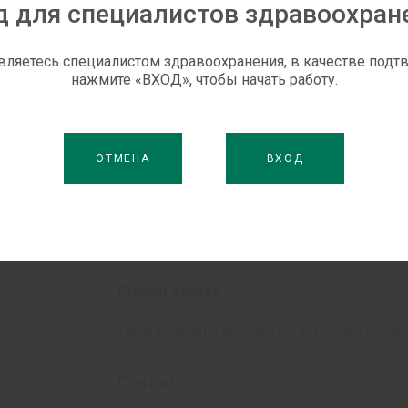
д для специалистов здравоохран
®
®
медицинского применения препарата (Юнорм
от 17.10.14 № 130, Юнорм
сироп 
Перед применением и/или назначением обязательно внимательно прочитайте инс
вляетесь специалистом здравоохранения, в качестве под
нажмите «ВХОД», чтобы начать работу.
Форма выпуска
ОТМЕНА
ВХОД
2 мл
4 мл
50 мл
Рынки сбыта
Таджикистан, Узбекистан, Украина, Грузия.
Статьи