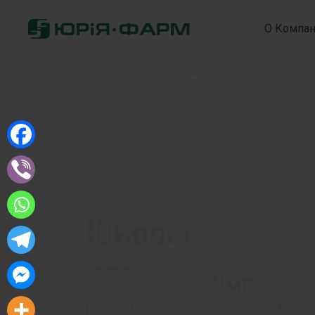
О Компа
®
Home
»
Для работы кишечника
»
Юнорм