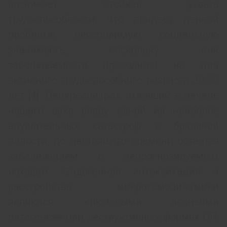
возникает стойкая утрата
трудоспособности, что придает данной
проблеме неоспоримую социальную
значимость, поскольку пик
заболеваемости приходится на лиц
активного трудоспособного возраста 30-50
лет [4]. Панкреонекроз, имевший в начале
нашего века славу одной из наиболее
внушительных катастроф в брюшной
полости, до настоящего времени остается
заболеванием с непрогнозируемым
исходом. Эндогенная интоксикация и
расстройства микрогемодинамики
являются ключевыми звеньями
патогенеза при деструктивных формах ОП,