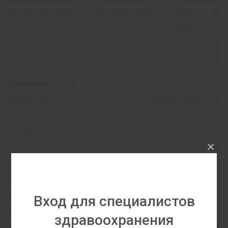
анестезиологии, интенсивной терапии и
медицины неотложных состояний ФПО
Украина, г. Днепропетровск,
ул.Дзержинского, 9
Резюме:
В статье представлены
результаты оценки эффективности
применения нового украинского
инфузионного препарата Латрен для
коррекции синдрома гемореологической
×
недостаточности у больных с острым
панкреатитом.
Ключевые слова:
острый панкреатит,
Вход для специалистов
синдром гемореологической
здравоохранения
недостаточности, микроциркуляция,