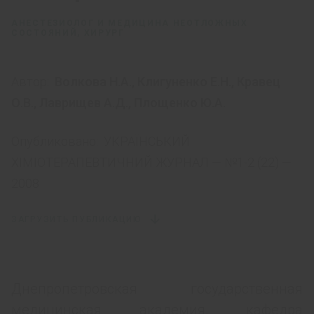
АНЕСТЕЗИОЛОГ И МЕДИЦИНА НЕОТЛОЖНЫХ
СОСТОЯНИЙ, ХИРУРГ
Автор:
Волкова Н.А.
,
Клигуненко Е.Н.
,
Кравец
О.В.
,
Лаврищев А.Д.
,
Площенко Ю.А.
Опубликовано:
УКРАЇНСЬКИЙ
ХІМІОТЕРАПЕВТИЧНИЙ ЖУРНАЛ — №1-2 (22) —
2008
ЗАГРУЗИТЬ ПУБЛИКАЦИЮ
Днепропетровская государственная
медицинская академия, кафедра