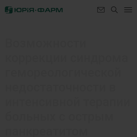
Возможности
коррекции синдрома
гемореологической
недостаточности в
интенсивной терапии
больных с острым
панкреатитом