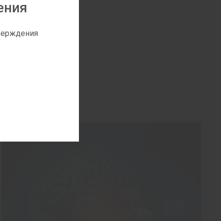
ения
тверждения