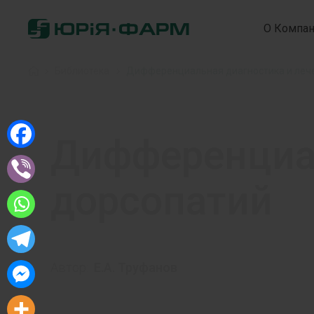
О Компа
Home
»
Библиотека
»
Дифференциальная диагностика и леч
Дифференциал
дорсопатий
Автор:
Е.А. Труфанов