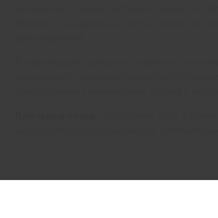
населения. Преимущественно именно осте
болевого синдрома в спине и самым расп
заболеванием.
В публикации освещены особенности течен
корешкового кровоснабжения в патогенезе
предоставлен комплексный подход к патог
Ключевые слова:
дорсопатия, боль в спине
корешкового кровоснабжения, лечение ми