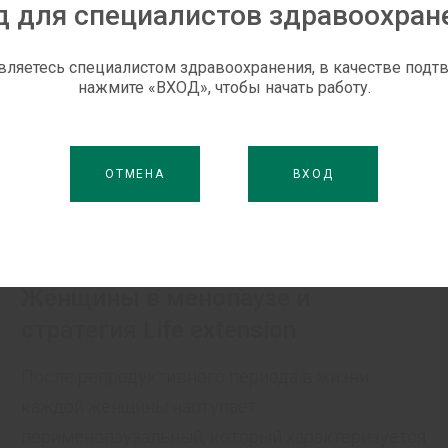
д для специалистов здравоохран
вляетесь специалистом здравоохранения, в качестве под
нажмите «ВХОД», чтобы начать работу.
ОТМЕНА
ВХОД
БЕЗ РУБРИКИ
Женщины в менопаузе и
стратегия Life extension
После репродуктивного периода в жизни
каждой женщины наступает
перименопаузальный, который характеризуется