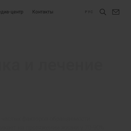
диа-центр
Контакты
РУС
ка и лечение
х частых факторов обращаемости
икает на протяжении жизни у 70-90%