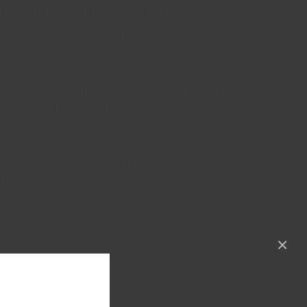
охондроз становится причиной
ространенным хроническим
ия остеохондроза, роль нарушений
 остеохондроза позвоночника,
енетической терапии дорсопатии.
, остеохондроз, нарушение
кроциркуляторных нарушений.
×