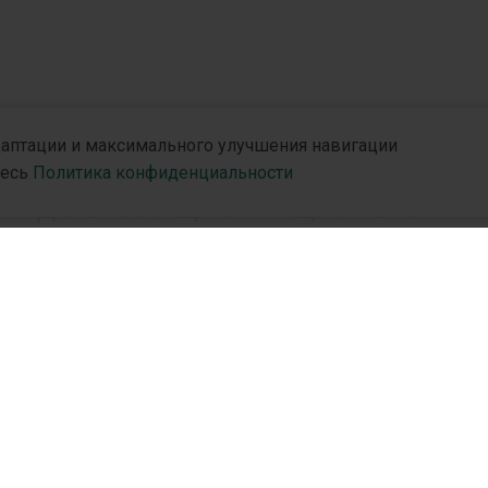
адаптации и максимального улучшения навигации
БЕЗ РУБРИКИ
десь
Политика конфиденциальности
«Дальнобойщики»: пациенты с
постковидним синдромом в
рутинной клинической практике
В начале пандемии COVID 19 считалось, что
заболевания является скоротечным (как и
большинство респираторных вирусных
и
R&D
Партн
инфекций). Впоследствии Всемирная
R&D Hub
Дистр
Организация Здравоохранения сообщила, что