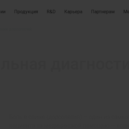
нии
Продукция
R&D
Карьера
Партнерам
Ме
ение дорсопатий
ьная диагности
Боль в спине (дорсопатия) – один из самы
пациента за медицинской помощью — возн