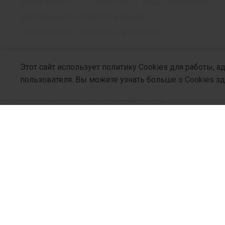
всем мире в 21 столетии [1]. Эндотелиальная
дисфункция является ранним
патофизиологическим признаком...
Этот сайт использует политику Cookies для работы, 
БЕЗ РУБРИКИ
пользователя. Вы можете узнать больше о Cookies з
Астенический синдром у
постковидного пациента (обзор
публикаций и собственный опыт)
Среди симптомов и синдромов, которые
доминируют в клинической картине
постковидного синдрома (POST-COVID-19), на
О Компани
первый план выдвигаются признаки
Кто Мы
астенизации, повышенной утомляемости,