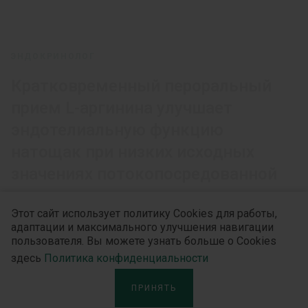
ЭНДОКРИНОЛОГ
Кратковременный пероральный
прием L-аргинина улучшает
эндотелиальную функцию
натощак при низких исходных
значениях потокопосредованной
вазодилатации: метаанализ
Этот сайт использует политику Cookies для работы,
рандомизированных
адаптации и максимального улучшения навигации
контролируемых исследований
пользователя. Вы можете узнать больше о Cookies
здесь
Политика конфиденциальности
Кратковременный пероральный прием L-
ПРИНЯТЬ
аргинина улучшает эндотелиальную функцию