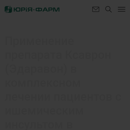
Применение
препарата Ксаврон
(Эдаравон) в
комплексном
лечении пациентов с
ишемическим
инсультом в