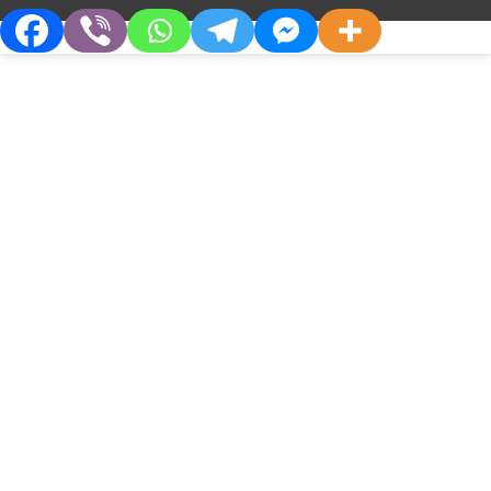
натощак при низких исходных значениях
потокопосредованной вазодилатации:
метаанализ рандомизированных
контролируемых исследований Согласно
прогнозам, сердечно-сосудистые заболевания
(ССЗ), которые являются основным бременем и
преобладающей группой хронических
заболеваний во многих странах мира, станут
основной причиной инвалидизации и смерти во
всем мире в 21 столетии [1]. Эндотелиальная
дисфункция является ранним
О Компании
Партнерам
патофизиологическим признаком...
Кто Мы
Дистрибьюторам
Философия
Партнерства
БЕЗ РУБРИКИ