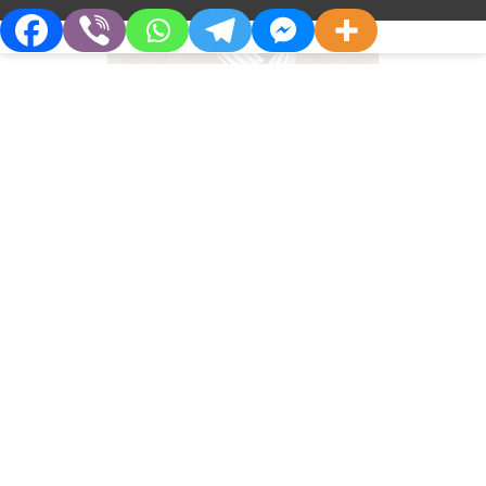
КАРДИОЛОГ
Кардиопротекторный эффект
донатора оксида азота у
пациентов с артериальной
гипертензией
О Компании
Партнерам
Кто Мы
Дистрибьюторам
Философия
Партнерства