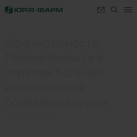
Эффективность
Реосорбилакта в
терапии больных
ишемической
болезнью сердца
КАРДИОЛОГ, ТЕРАПЕВТ