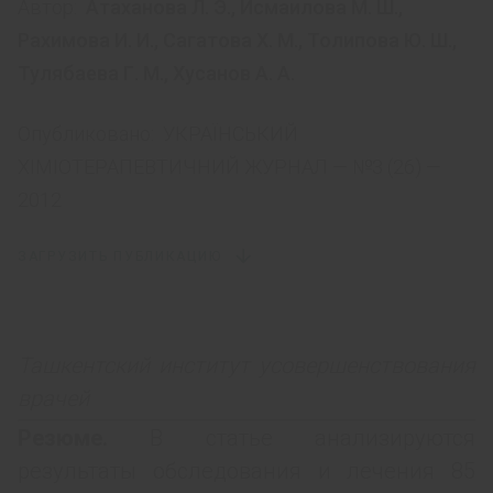
Автор:
Атаханова Л. Э.
,
Исмаилова М. Ш.
,
Рахимова И. И.
,
Сагатова Х. М.
,
Толипова Ю. Ш.
,
Тулябаева Г. М.
,
Хусанов А. А.
Опубликовано:
УКРАЇНСЬКИЙ
ХІМІОТЕРАПЕВТИЧНИЙ ЖУРНАЛ — №3 (26) —
2012
ЗАГРУЗИТЬ ПУБЛИКАЦИЮ
Ташкентский институт усовершенствования
врачей
Резюме.
В статье анализируются
результаты обследования и лечения 85