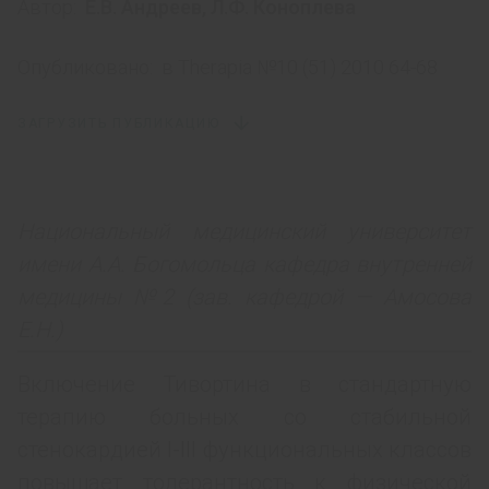
Автор:
Е.В. Андреев
,
Л.Ф. Коноплева
Опубликовано:
в Тhеrарiа №10 (51) 2010 64-68
ЗАГРУЗИТЬ ПУБЛИКАЦИЮ
Национальный медицинский университет
имени А.А. Богомольца кафедра внутренней
медицины №2 (зав. кафедрой — Амосова
Е.Н.)
Включение Тивортина в стандартную
терапию больных со стабильной
стенокардией І-ІІІ функциональных классов
повышает толерантность к физической