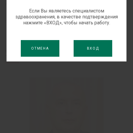
АВТОРЫ:
Е.В. АНДРЕЕВ
Л.Ф. КОНОПЛЕВА
Если Вы являетесь специалистом
здравоохранения, в качестве подтверждения
®
®
ПРОДУКТЫ:
ТИВОРТИН
ТИВОРТИН
АСПАРТАТ
нажмите «ВХОД», чтобы начать работу.
ОТМЕНА
ВХОД
Узнайте больше