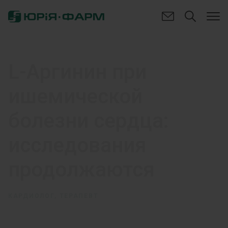
L-Аргинин при
ишемической
болезни сердца:
исследования
продолжаются
КАРДИОЛОГ, ТЕРАПЕВТ