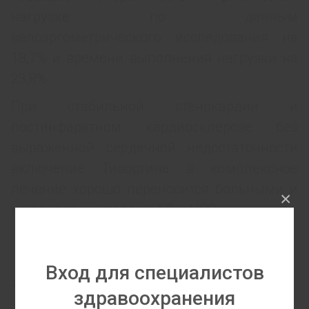
нагрузке по данным
велоэргометрического исследования на
18,7% и времени выполнения нагрузки на
23,8%.
При стабильной стенокардии и
постинфарктном кардиосклерозе без
выраженной сердечной недостаточности
включение Тивортина в комплексное
лечение хорошо переносится больными и
×
не влияет на уровень АД и ЧСС.
Вход для специалистов
22 ДЕКАБРЯ, 2015
здравоохранения