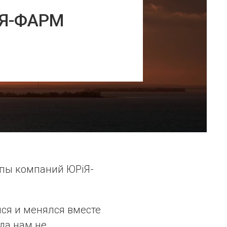
іЯ-ФАРМ
ппы компаний ЮРіЯ-
лся и менялся вместе
да нам не