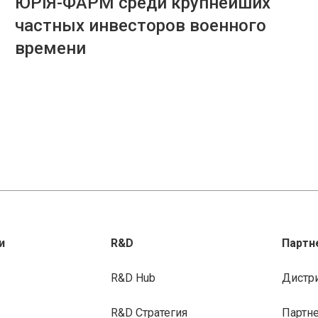
ЮРіЯ-ФАРМ среди крупнейших
частных инвесторов военного
времени
и
R&D
Партн
R&D Hub
Дистр
R&D Стратегия
Партн