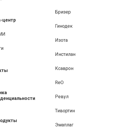
Бризер
-центр
Гинодек
МИ
Изота
ти
Инстилан
Ксаврон
кты
ReO
ика
Ревул
денциальности
Тивортин
родукты
Эмаплаг