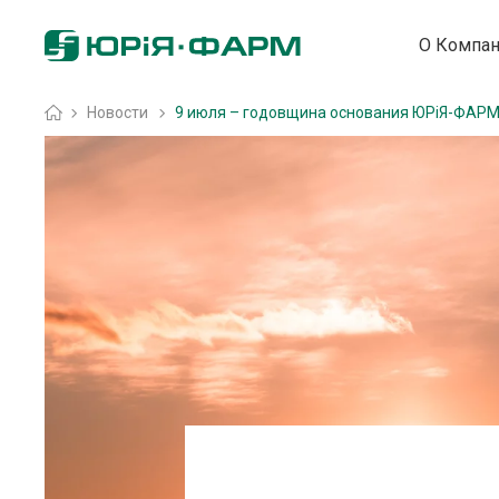
О Компа
Home
»
Новости
»
9 июля – годовщина основания ЮРіЯ-ФАР