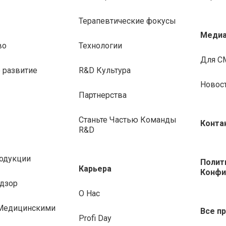
Терапевтические фокусы
Медиа
во
Технологии
Для С
 развитие
R&D Культура
Новос
Партнерства
Станьте Частью Команды
Конта
R&D
родукции
Полит
Карьера
Конфи
дзор
О Нас
 Медицинскими
Все п
Profi Day