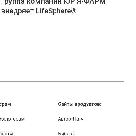
Группа компаний ЮРіЯ-ФАРМ
внедряет LifeSphere®
ерам
Сайты продуктов:
ибьюторам
Артро-Патч
ерства
Библок