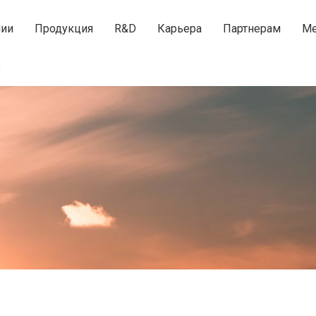
нии
Продукция
R&D
Карьера
Партнерам
Ме
М