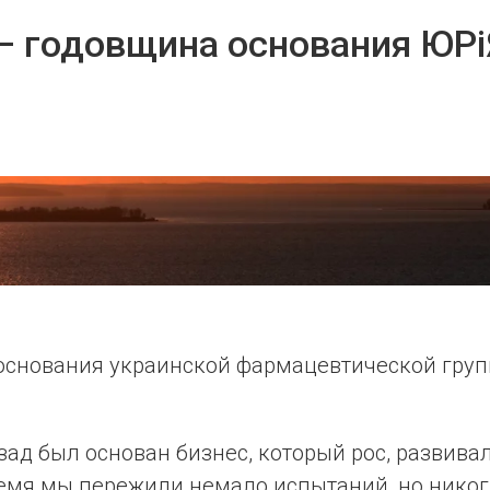
 – годовщина основания ЮР
основания украинской фармацевтической гру
зад был основан бизнес, который рос, развива
время мы пережили немало испытаний, но никог