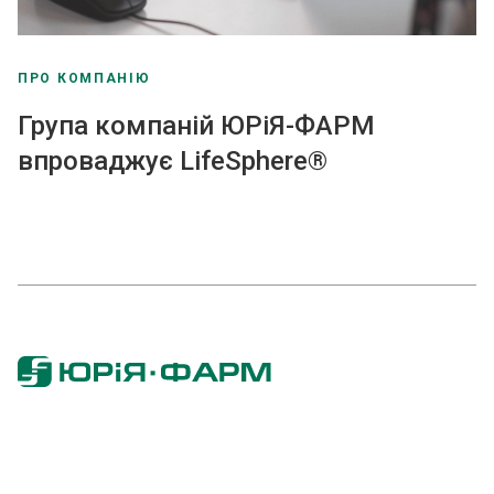
ПРО КОМПАНІЮ
Група компаній ЮРіЯ-ФАРМ
впроваджує LifeSphere®