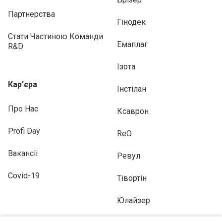
Партнерства
Гінодек
Стати Частиною Команди
Емаплаг
R&D
Ізота
Кар’єра
Інстілан
Про Нас
Ксаврон
Profi Day
ReO
Вакансії
Ревул
Covid-19
Тівортін
Юлайзер