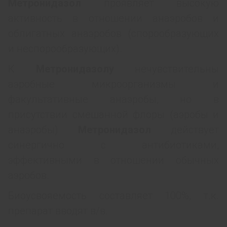
Mетронидазол
проявляет высокую
активность в отношении анаэробов и
облигатных анаэробов (спорообразующих
и неспорообразующих).
К
Mетронидазолу
нечувствительны
аэробные микроорганизмы и
факультативные анаэробы, но в
присутствии смешанной флоры (аэробы и
анаэробы)
Mетронидазол
действует
синергично с антибиотиками,
эффективными в отношении обычных
аэробов.
Биоусвояемость составляет 100%, т.к.
препарат вводят в/в.