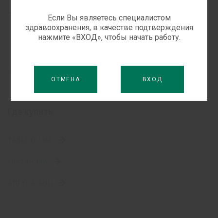
Инфузионная терапия при критических состояниях
Если Вы являетесь специалистом
здравоохранения, в качестве подтверждения
нажмите «ВХОД», чтобы начать работу.
НАУЧНЫЕ СТАТЬИ
ФАРМАКОНАДЗОР
ОТМЕНА
ВХОД
Где купить
TABLETKI.UA
LIKI24.COM
АПТЕКА АНЦ