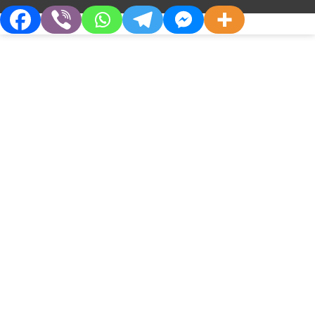
НОВЫЕ ПРОДУКТЫ
Проект по внедрению
метахолинового
бронхопровокационного теста в
Украине
О Компании
Партнерам
Кто Мы
Дистрибьюторам
Философия
Партнерства