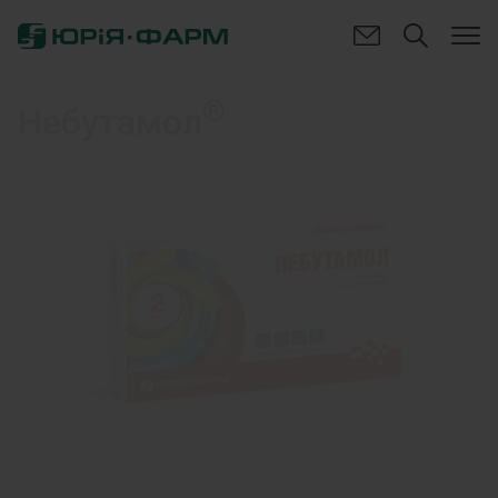
®
Небутамол