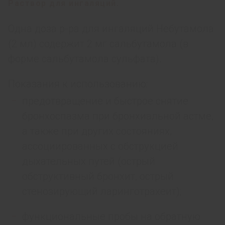
Раствор для ингаляций.
Одна доза р-ра для ингаляций Небутамола
(2 мл) содержит 2 мг сальбутамола (в
форме сальбутамола сульфата).
Показания к использованию:
предотвращение и быстрое снятие
бронхоспазма при бронхиальной астме,
а также при других состояниях,
ассоциированных с обструкцией
дыхательных путей (острый
обструктивный бронхит, острый
стенозирующий ларинготрахеит);
функциональные пробы на обратную