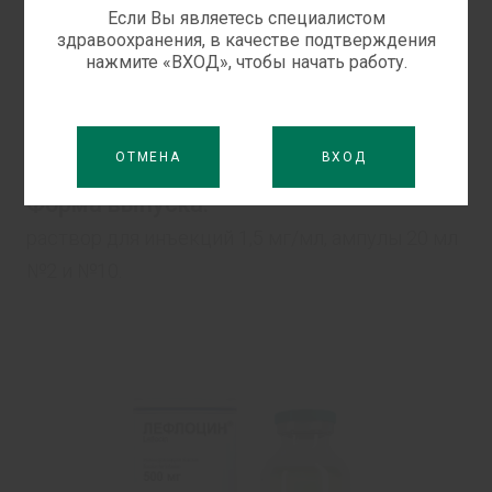
Ксаврон
Если Вы являетесь специалистом
здравоохранения, в качестве подтверждения
нажмите «ВХОД», чтобы начать работу.
КСАВРОН – блокатор ишемического каскада
для эмпирической терапии острого
ишемического инсульта и транзиторной
ОТМЕНА
ВХОД
ишемической атаки.
Форма выпускa:
раствор для инъекций 1,5 мг/мл, ампулы 20 мл
№2 и №10.