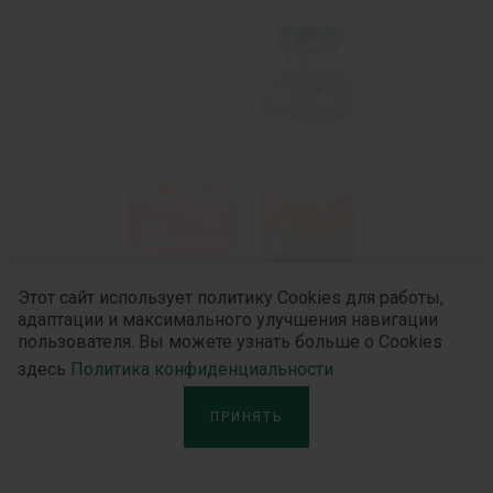
Этот сайт использует политику Cookies для работы,
адаптации и максимального улучшения навигации
пользователя. Вы можете узнать больше о Cookies
Тивортин®
здесь
Политика конфиденциальности
ПРИНЯТЬ
Незаменимый донатор оксида азота.
Действующее вещество Тивортина® -