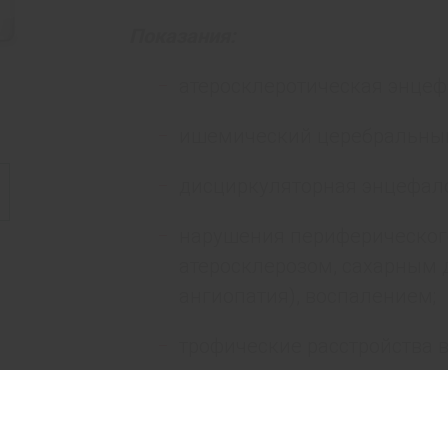
Показания:
атеросклеротическая энце
ишемический церебральный
дисциркуляторная энцефал
нарушения периферическог
атеросклерозом, сахарным д
ангиопатия), воспалением;
трофические расстройства в
нарушением микроциркуляц
трофические язвы, гангрена