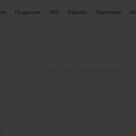
нии
Продукция
R&D
Карьера
Партнерам
Ме
Пентоксифиллин
Пентоксифиллин
— периферическ
метилксантина. Уменьшает а
эритроцитов, а также повышает
капилляры. Это уменьшает вязк
свойства и усиливает микроцирк