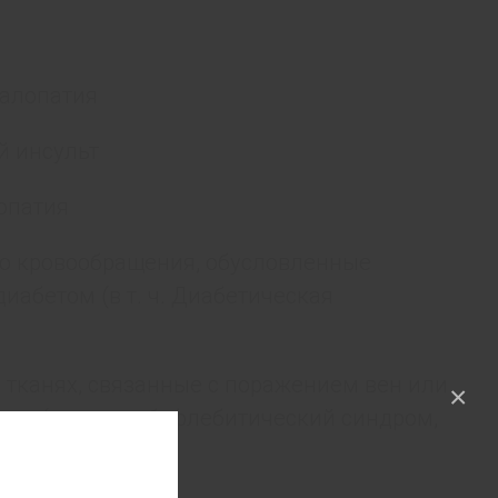
фалопатия
 инсульт
опатия
о кровообращения, обусловленные
иабетом (в т. ч. Диабетическая
 тканях, связанные с поражением вен или
×
ии (посттромбофлебитический синдром,
, отморожения);