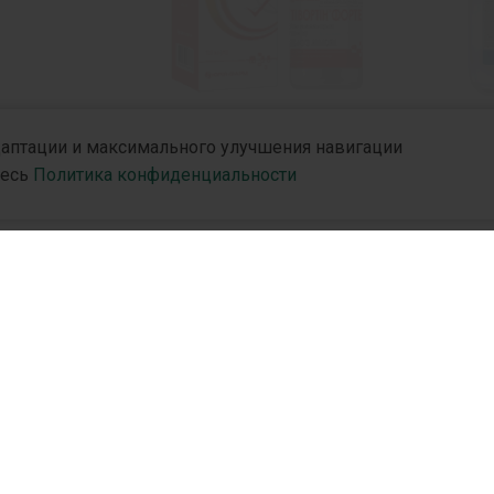
адаптации и максимального улучшения навигации
® 4,2 мг/
Тивортин® Форте
десь
Политика конфиденциальности
л
и
R&D
Партн
R&D Hub
Дистр