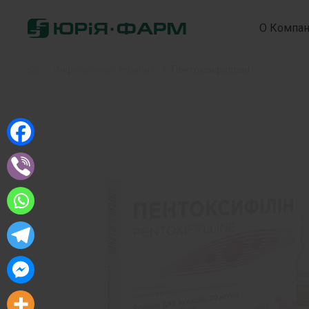
О Компа
Home
»
Инфузионная терапия
»
Пентоксифиллин