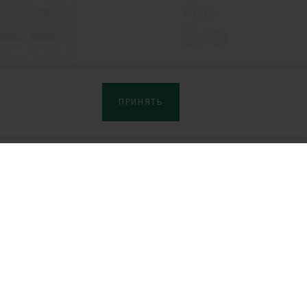
Деркаст®
Латрен®
ПРИНЯТЬ
ерам
Сайты продуктов:
ибьюторам
Артро-Патч