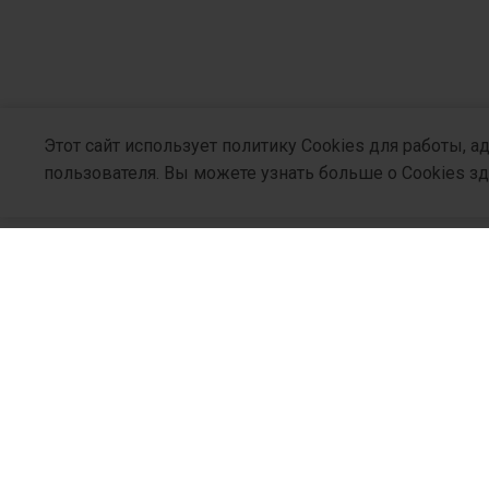
Этот сайт использует политику Cookies для работы, 
Инфулган®
Сода-буфер
пользователя. Вы можете узнать больше о Cookies з
м
Узнайте больше
О Компани
Кто Мы