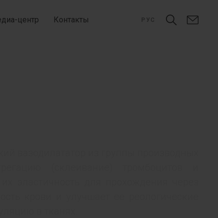
диа-центр
Контакты
РУС
ий вазодилататор из группы производных
грегацию (склеивание) тромбоцитов и
 их эластичность для прохождения через
ость крови и улучшает ее реологические
уляцию в тканях.