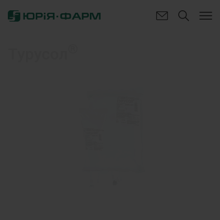
®
Турусол