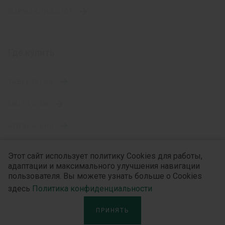
ФАРМАКОНАДЗОР
Где купить
TABLETKI.UA
LIKI24.COM
АПТЕКА АНЦ
Этот сайт использует политику Cookies для работы,
адаптации и максимального улучшения навигации
Категории
пользователя. Вы можете узнать больше о Cookies
здесь
Политика конфиденциальности
АНТИСЕПТИКИ И ИРРИГАЦИОННЫЕ РАСТВОРЫ
ПРИНЯТЬ
ХИРУРГИЧЕСКИЕ РАСТВОРЫ