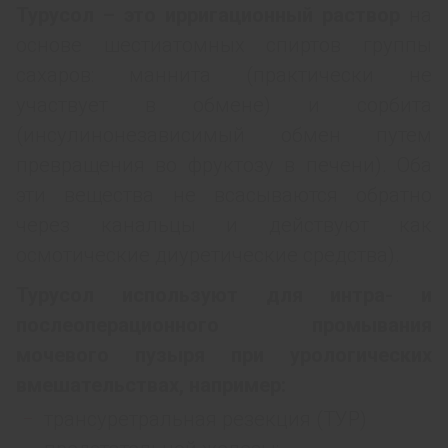
Турусол – это ирригационный раствор
на
основе шестиатомных спиртов группы
сахаров: маннита (практически не
участвует в обмене) и сорбита
(инсулинонезависимый обмен путем
превращения во фруктозу в печени). Оба
эти вещества не всасываются обратно
через канальцы и действуют как
осмотические диуретические средства).
Турусол используют для интра- и
послеоперационного промывания
мочевого пузыря при урологических
вмешательствах, например:
трансуретральная резекция (ТУР)