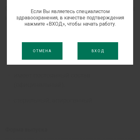
Отвечает требованиям, предьявляемым к
Если Вы являетесь специалистом
ирригационным растворам:
здравоохранения, в качестве подтверждения
нажмите «ВХОД», чтобы начать работу.
не содержит электролитов;
осмотически адаптирован;
ОТМЕНА
ВХОД
оптически прозрачен;
имеет постоянный состав
(официнальный);
стерильный, апирогенный.
Форма выпуска