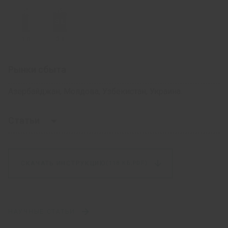
1 л
3 л
Рынки сбыта
Азербайджан, Молдова, Узбекистан, Украина.
Статьи
Применение Турусола для профилактики
осложнений при оперативном лечении
СКАЧАТЬ ИНСТРУКЦИЮ
(118 КБ,
PDF)
гиперплазии предстательной железы
Турусол® - современное решение осложнений
эндоскопической хирургии.
НАУЧНЫЕ СТАТЬИ