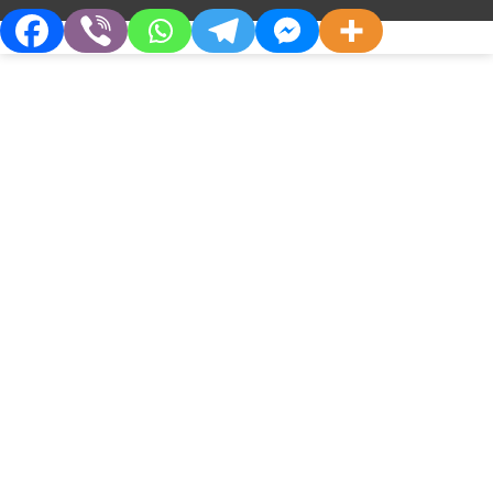
Другие препараты в этой категории
›
‹
О Компании
Партнерам
Горостен®
Литан-Септ®
Кто Мы
Дистрибьюторам
Философия
Партнерства