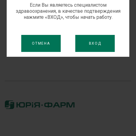
Если Вы являетесь специалистом
Наиболее эффективный антисептический
здравоохранения, в качестве подтверждения
нажмите «ВХОД», чтобы начать работу.
раствор! Декасан® – универсальный
антисептик для наружного и внутриполостного
применения.
ОТМЕНА
ВХОД