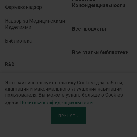
Конфиденциальности
Фармаконадзор
Надзор за Медицинскими
Изделиями
Все продукты
Библиотека
Все статьи библиотеки
R&D
Обратная связь
R&D Hub
Этот сайт использует политику Cookies для работы,
адаптации и максимального улучшения навигации
R&D Стратегия
пользователя. Вы можете узнать больше о Cookies
Сайты продуктов:
здесь
Политика конфиденциальности
Терапевтические фокусы
Артро-Патч
ПРИНЯТЬ
Технологии
Библок
R&D Культура