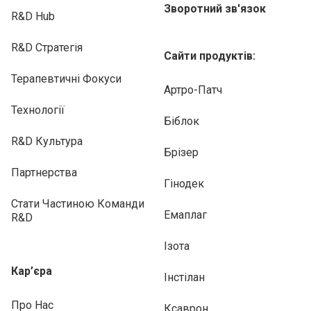
Зворотний зв'язок
R&D Hub
R&D Стратегія
Сайти продуктів:
Терапевтичні Фокуси
Артро-Патч
Технології
Біблок
R&D Культура
Брізер
Партнерства
Гінодек
Стати Частиною Команди
Емаплаг
R&D
Ізота
Кар’єра
Інстілан
Про Нас
Ксаврон