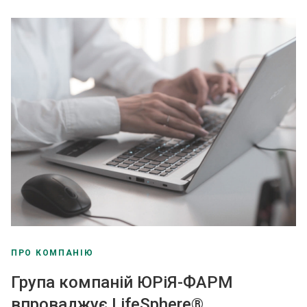
ПРО КОМПАНІЮ
Група компаній ЮРіЯ-ФАРМ
впроваджує LifeSphere®