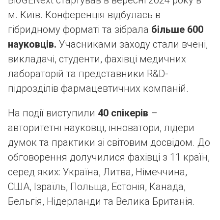
BioGENext стартував в вересні 2024 року в
м. Київ. Конференція відбулась в
гібридному форматі та зібрала
більше 600
науковців.
Учасниками заходу стали вчені,
викладачі, студенти, фахівці медичних
лабораторій та представники R&D-
підрозділів фармацевтичних компаній.
На події виступили
40 спікерів
–
авторитетні науковці, інноватори, лідери
думок та практики зі світовим досвідом. До
обговорення долучилися фахівці з 11 країн,
серед яких: Україна, Литва, Німеччина,
США, Ізраїль, Польща, Естонія, Канада,
Бельгія, Нідерланди та Велика Британія.