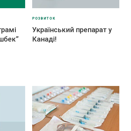
РОЗВИТОК
грамі
Український препарат у
шбек”
Канаді!