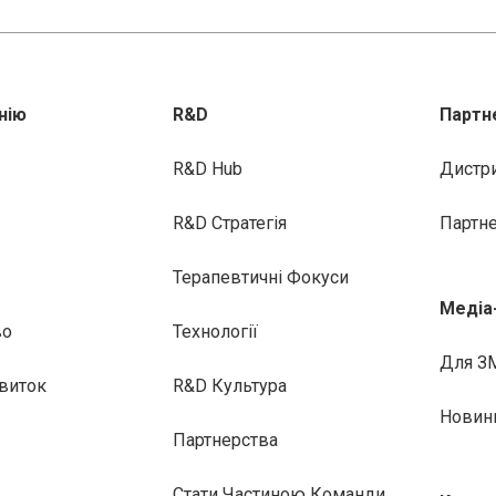
нію
R&D
Партн
R&D Hub
Дистр
R&D Стратегія
Партн
Терапевтичні Фокуси
Медіа
во
Технології
Для З
виток
R&D Культура
Новин
Партнерства
Стати Частиною Команди