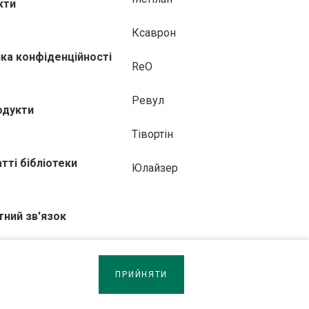
кти
Ксаврон
ика конфіденційності
ReO
Ревул
одукти
Тівортін
атті бібліотеки
Юлайзер
тний зв'язок
ПРИЙНЯТИ