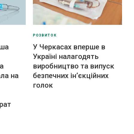
РОЗВИТОК
рша
У Черкасах вперше в
Україні налагодять
а
виробництво та випуск
ла на
безпечних ін’єкційних
голок
рат