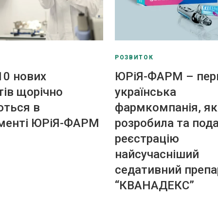
РОЗВИТОК
10 нових
ЮРіЯ-ФАРМ – пе
тів щорічно
українська
ються в
фармкомпанія, як
менті ЮРіЯ-ФАРМ
розробила та пода
реєстрацію
найсучасніший
седативний препа
“КВАНАДЕКС”