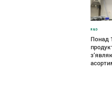
R&D
Понад 
продук
з’явля
асорти