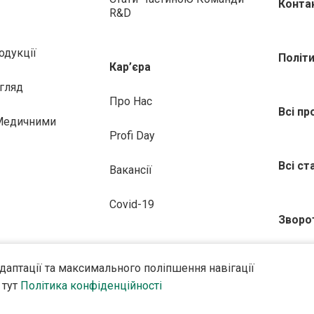
Конта
R&D
одукції
Політ
Кар’єра
гляд
Про Нас
Всі пр
 Медичними
Profi Day
Всі ст
Вакансії
Covid-19
Зворо
адаптації та максимального поліпшення навігації
 тут
Політика конфіденційності