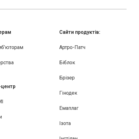
ерам
Сайти продуктів:
иб’юторам
Артро-Патч
ерства
Біблок
Брізер
-центр
Гінодек
МІ
Емаплаг
и
Ізота
Інстілан