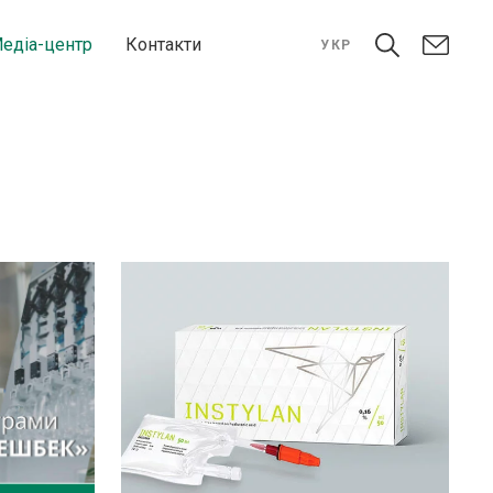
едіа-центр
Контакти
УКР