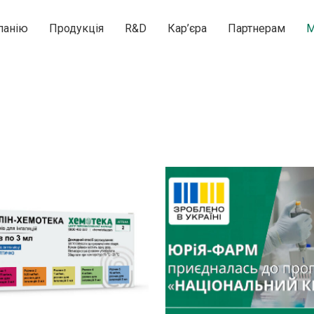
панію
Продукція
R&D
Кар’єра
Партнерам
М