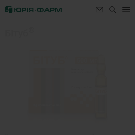
®
Бітуб