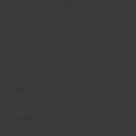
Внутрішньовенне введення забезпечує
100% біодоступність, зниження ризику
побічних ефектів та винятковий контроль
терапії.
Додаткова присутність незамінної
амінокислоти метіоніну та янтарної
кислоти має гепатопротекторну та
цитопротекторну дії, чим забезпечується
зниження ризику токсичних побічних
ефектів хіміотерапії туберкульозу.
Форма випуску