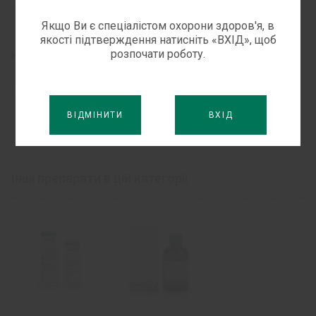
ЗМІНИ ВНЕСЕНО
Якщо Ви є спеціалістом охорони здоров'я, в
якості підтверждення натисніть «ВХІД», щоб
Наказ Міністерства охорони
розпочати роботу.
Категорії
здоров’я України
17.01.2020
№
91
ПРОТИТУБЕРКУЛЬОЗНІ ПРЕПАРАТИ
ВІДМІНИТИ
ВХІД
ІНСТРУКЦІЯ
для медичного застосування лікарського
засобу
Інші препарати в цій категорії
®
БІТУБ
®
(BITUB
)
Склад:
діюча речовина:
isoniazid;