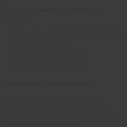
До складу комплекту ін’єкційного
входить:
Шприц трикомпонентний з 2 голками по
2 мл або 5 мл – 10 шт.
Серветки спиртові – 20 шт.
Відкривач для ампул – 1 шт.
Призначення для використання:
Комплект ін’єкційний з серветками
спиртовими та відкривачем для ампул
призначений для виконання підшкірних та
внутрішньом’язових ін’єкцій