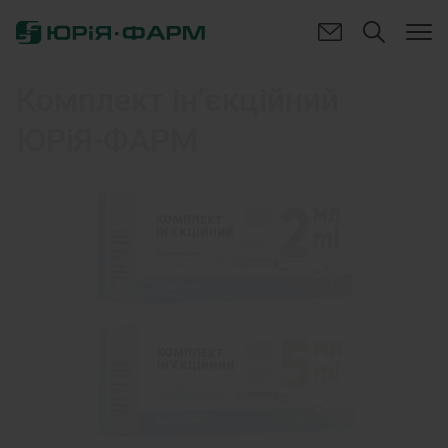
Комплект ін’єкційний
ЮРіЯ-ФАРМ