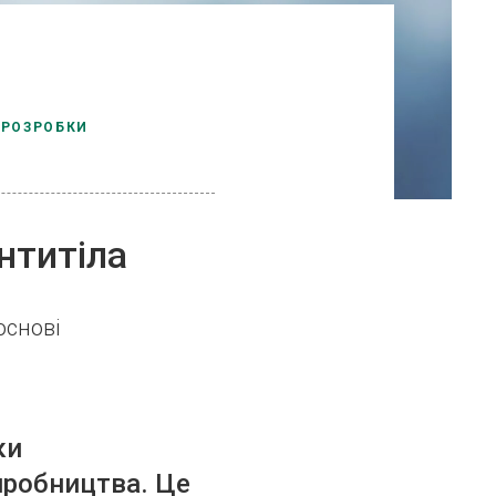
 РОЗРОБКИ
нтитіла
основі
ки
виробництва. Це