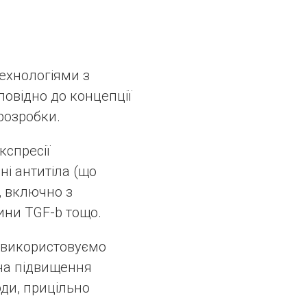
ехнологіями з
овідно до концепції
 розробки.
кспресії
ні антитіла (що
, включно з
ини TGF-b тощо.
 використовуємо
 на підвищення
оди, прицільно