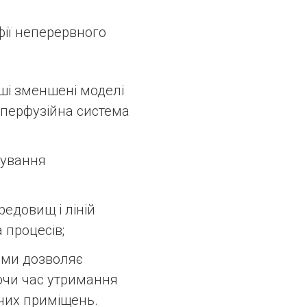
ії неперервного
ші зменшені моделі
 перфузійна система
нування
едовищ і ліній
 процесів;
ами дозволяє
уючи час утримання
чих приміщень.