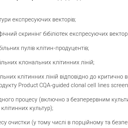
тури експресуючих векторів;
ічний скринінг бібіліотек експресуючих векторі
ільних пулів клітин-продуцентів;
ільних клональних клітинних ліній;
льних клітинних ліній відповідно до критично
одукту Product CQA-guided clonal cell lines scree
ідного процесу (включно з безперервним куль
клітинних культур);
су очистки (у тому числі в порційному та без