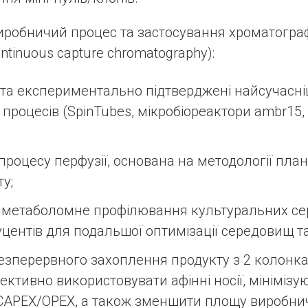
иробничий процес та застосування хроматограф
ntinuous capture chromatography):
 та експериментально підтверджені найсучасні
 процесів (SpinTubes, мікробіореактори ambr15,
процесу перфузії, основана на методології пла
у;
метаболомне профілювання культуральних сер
центів для подальшої оптимізації середовищ та
безперервного захоплення продукту з 2 колонк
ективно використовувати афінні носії, мініміз
 CAPEX/OPEX, а також зменшити площу виробни