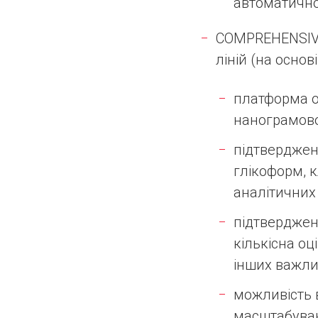
автоматично
COMPREHENSIVE
ліній (на осно
платформа о
нанограмово
підтвердженн
глікоформ, 
аналітичних
підтвердженн
кількісна оц
інших важли
можливість 
масштабуван