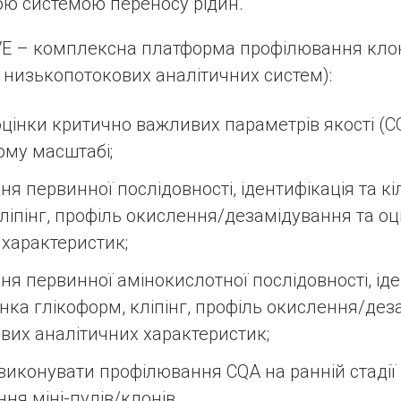
ю системою переносу рідин.
 – комплексна платформа профілювання клон
ві низькопотокових аналітичних систем):
цінки критично важливих параметрів якості (C
му масштабі;
я первинної послідовності, ідентифікація та кі
кліпінг, профіль окислення/дезамідування та о
 характеристик;
я первинної амінокислотної послідовності, іде
інка глікоформ, кліпінг, профіль окислення/дез
вих аналітичних характеристик;
виконувати профілювання CQA на ранній стадії
ня міні-пулів/клонів.