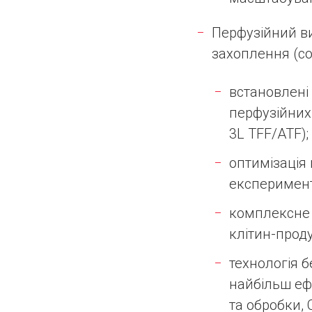
Перфузійний в
захоплення (co
встановлені
перфузійних
3L TFF/ATF);
оптимізація 
експеримент
комплексне 
клітин-проду
технологія 
найбільш еф
та обробки,