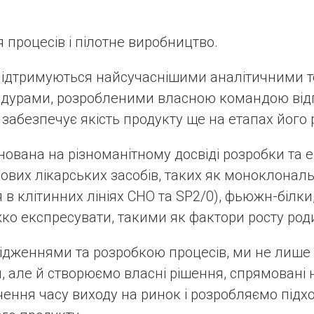
процесів і пілотне виробництво.
 підтримуються найсучаснішими аналітичними т
дурами, розробленими власною командою відп
о забезпечує якість продукту ще на етапах його
ована на різноманітному досвіді розробки та е
ових лікарських засобів, таких як моноклональ
в клітинних лініях CHO та SP2/0), фьюжн-білки
ко експресувати, такими як фактори росту род
дженнями та розробкою процесів, ми не лише
, але й створюємо власні рішення, спрямовані
чення часу виходу на ринок і розробляємо підх