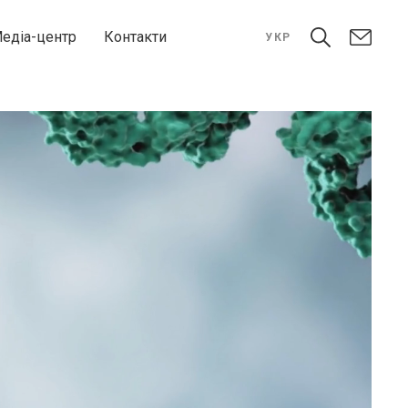
едіа-центр
Контакти
УКР