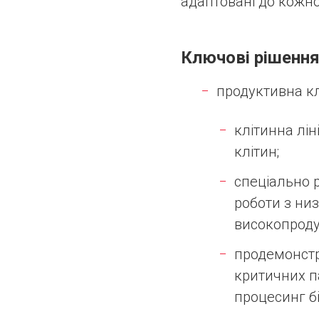
адаптовані до кожно
Ключові рішення
продуктивна кл
клітинна лі
клітин;
спеціально 
роботи з ни
високопроду
продемонстр
критичних п
процесинг б