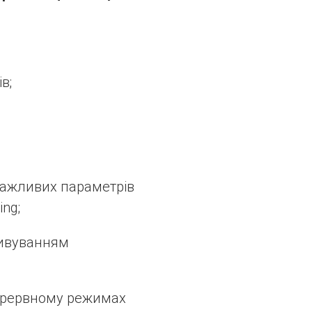
в;
 важливих параметрів
ning;
тивуванням
перервному режимах