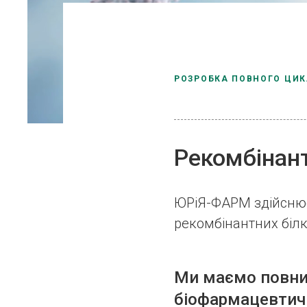
РОЗРОБКА ПОВНОГО ЦИК
Рекомбінант
ЮРіЯ-ФАРМ здійснює
рекомбінантних білк
Ми маємо повни
біофармацевтичн