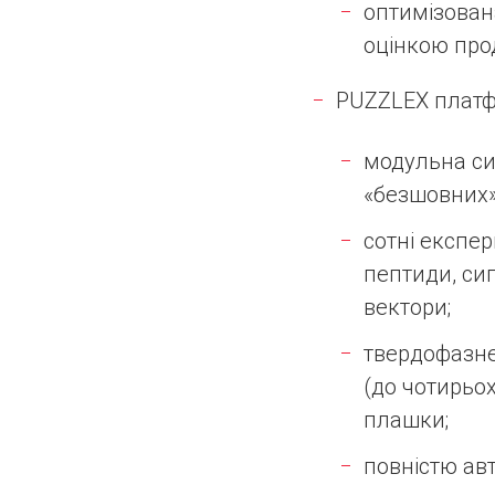
оптимізован
оцінкою про
PUZZLEX платф
модульна си
«безшовних» 
сотні експе
пептиди, сиг
вектори;
твердофазне
(до чотирьо
плашки;
повністю ав