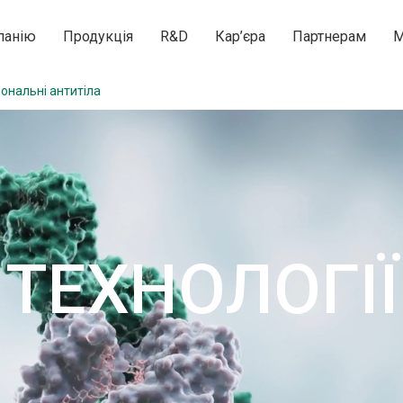
панію
Продукція
R&D
Кар’єра
Партнерам
М
лональні антитіла
ТЕХНОЛОГІЇ