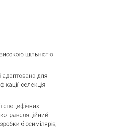
 високою щільністю
і адаптована для
ікації, селекція
ії специфічних
, котрансляційний
зробки біосимілярів;