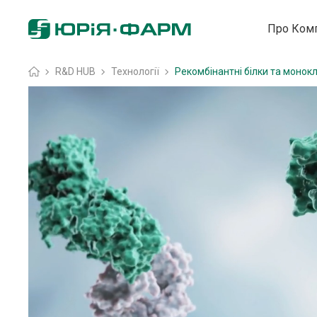
Про Ком
Головна
»
R&D HUB
»
Технології
»
Рекомбінантні білки та монок