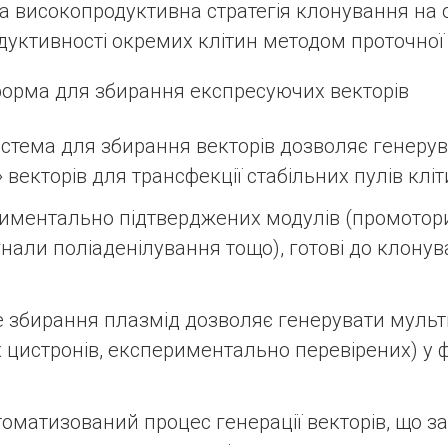
а високопродуктивна стратегія клонування на о
дуктивності окремих клітин методом проточної 
орма для збирання експресуючих векторів
стема для збирання векторів дозволяє генерув
векторів для трансфекції стабільних пулів кліт
риментально підтверджених модулів (промотори
нали поліаденілування тощо), готові до клонув
 збирання плазмід дозволяє генерувати мульт
х цистронів, експериментально перевірених) у 
томатизований процес генерації векторів, що з