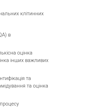
альних клітинних
QA) в
лькісна оцінка
цінка інших важливих
нтифікація та
амідування та оцінка
 процесу