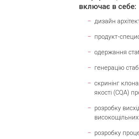
включає в себе:
дизайн архітек
продукт-специф
одержання стаб
генерацію стаб
скринінг клона
якості (CQA) пр
розробку висх
високощільних 
розробку проце