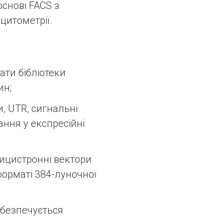
снові FACS з
цитометрії.
ати бібліотеки
ин;
, UTR, сигнальні
ання у експресійні
ицистронні вектори
форматі 384-луночної
абезпечується