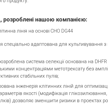
го продукту.
, розроблені нашою компанією:
ітинна лінія на основі CHO DG44
нія спеціально адаптована для культивування з
розроблена система селекції основана на DHFR 
зькими концентраціями метотрексату без ампліф
ктивних стабільних пулів;
ована інженерія клітинних ліній для оптимізац
араметрів якості (модифікація глікозилювання
ілків) дозволяє зменшити ризики в проектах ро