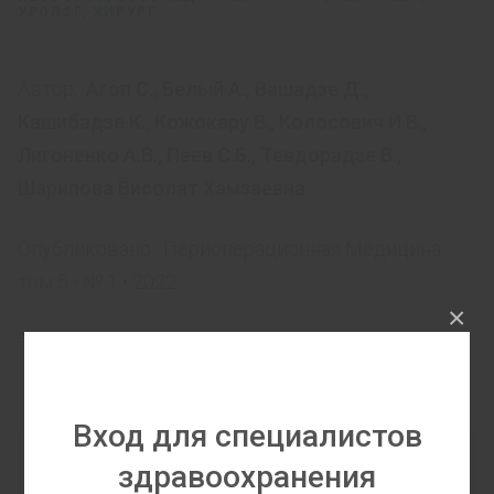
УРОЛОГ, ХИРУРГ
Автор:
Агоп С.
,
Белый А.
,
Вашадзе Д.
,
Кашибадзе К.
,
Кожокару В.
,
Колосович И.В.
,
Лигоненко А.В.
,
Пеев С.Б.
,
Тевдорадзе В.
,
Шарипова Висолат Хамзаевна
Опубликовано:
Периоперационная Mедицина,
том 5 • № 1 • 2022
×
ЗАГРУЗИТЬ ПУБЛИКАЦИЮ
Вход для специалистов
здравоохранения