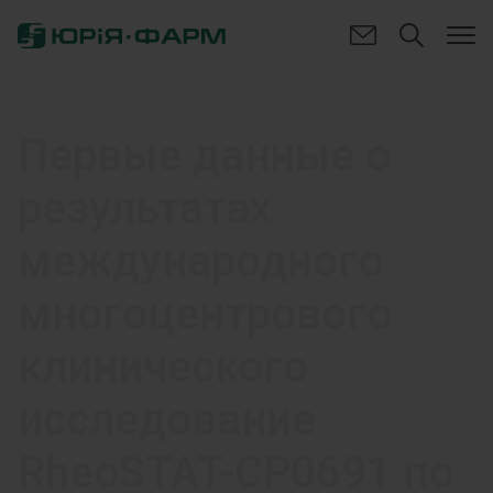
Первые данные о
результатах
международного
многоцентрового
клинического
исследование
RheoSTAT-CP0691 по