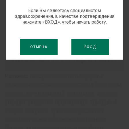
Если Вы являетесь специалистом
здравоохранения, в качестве подтверждения
нажмите «ВХОД», чтобы начать работу.
ОТМЕНА
ВХОД
Резюме:
Генерализованные формы
перитонита являются основным фактором
смерти, не вызванной травмами, во всех
случаях оказания неотложной помощи и
второй ведущей причиной развития
сепсиса у тяжелобольных пациентов.
Целью данного исследования было