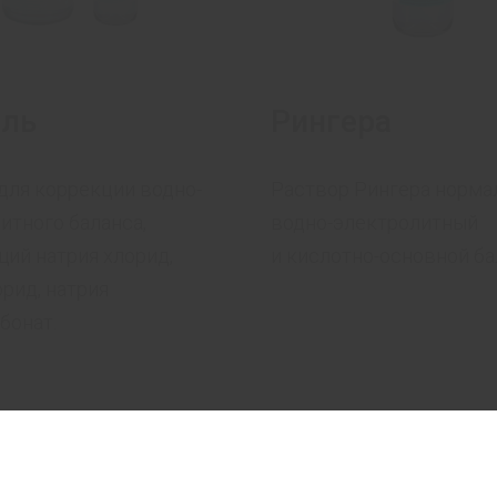
оль
Рингера
для коррекции водно-
Раствор Рингера норма
итного баланса,
водно-электролитный
ий натрия хлорид,
и кислотно-основной ба
орид, натрия
бонат.