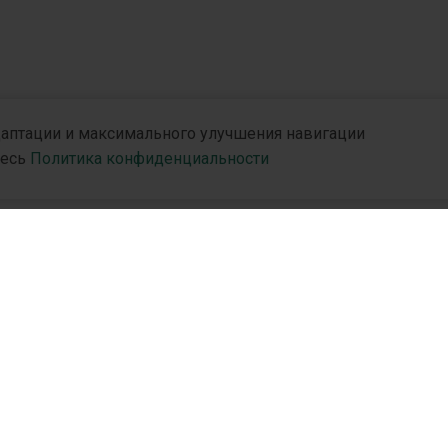
адаптации и максимального улучшения навигации
десь
Политика конфиденциальности
и
R&D
Партн
R&D Hub
Дистр