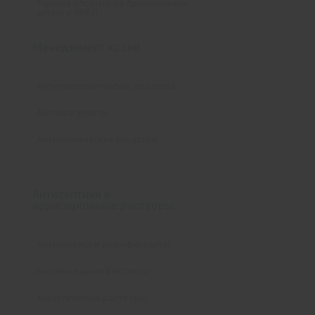
Терапия обострений бронхиальной
астмы и ХОБЛ
Менеджмент крови
Антигеморрагические средства
Антикоагулянты
Антианемические средства
Антисептики и
ирригационные растворы
Антисептики и дезинфектанты
Бытовые дезинфектанты
Хирургические растворы