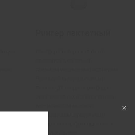
Рингер лактатный
лизует
Раствор Рингер-лактатный
относится к солевым
ланс.
плазмозамещающим растворам.
Раствор Рингер-лактатный
показан для коррекции водно-
электролитных нарушений при
изо- и гипотонической
×
дегидратации в результате
рвоты, поноса, при кишечных и
желчных свищах.