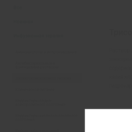
Все
Новинки
Трис
Инфузионная терапия
Раствор 
Аминокислоты и их производные
электрол
Антибактериальные и
содержащ
фунгицидные растворы
калия хл
Дезинтоксикационная терапия
гидрокар
Клиническое питание
Корректоры водно-
электролитного состояния
Корректоры кислотно-основного
состояния
Корректоры нарушений