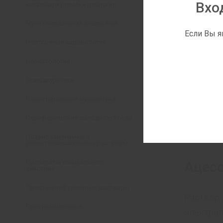
Вхо
микроциркуляции и реологии
Мультимодальная анальгезия
Если Вы я
Неотложная кардиология
Неонатология
Осмодиуретики
Парентеральные муколитики
Периферические вазодилататоры
Плазмозаменимые и
дезинтоксикационные растворы
Препараты специального
Ацес
действия
Простые инфузионные растворы
Раствор 
Противошоковые
электрол