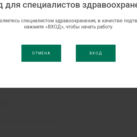
д для специалистов здравоохран
вляетесь специалистом здравоохранения, в качестве под
нажмите «ВХОД», чтобы начать работу.
ОТМЕНА
ВХОД
оль
для коррекции водно-
итных нарушений.