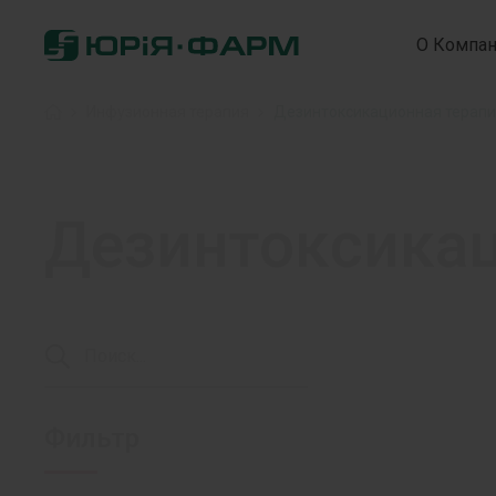
О Компа
Головна
»
Инфузионная терапия
»
Дезинтоксикационная терап
Дезинтоксикац
Фильтр