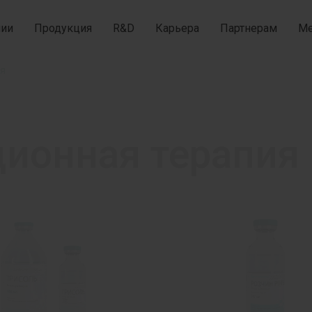
нии
Продукция
R&D
Карьера
Партнерам
Ме
ия
ионная терапия