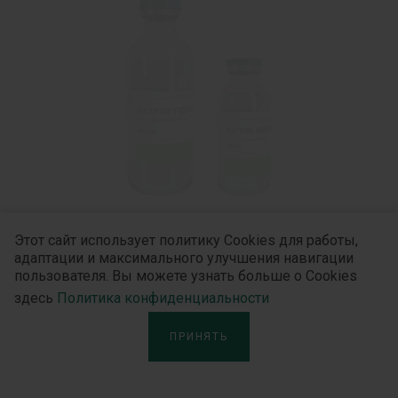
Этот сайт использует политику Cookies для работы,
адаптации и максимального улучшения навигации
пользователя. Вы можете узнать больше о Cookies
Натрия гидрокарбонат р-р
здесь
Политика конфиденциальности
Единственный в Украине раствор натрия
ПРИНЯТЬ
гидрокарбоната заводского производства.
Раствор, который применяется для коррекции