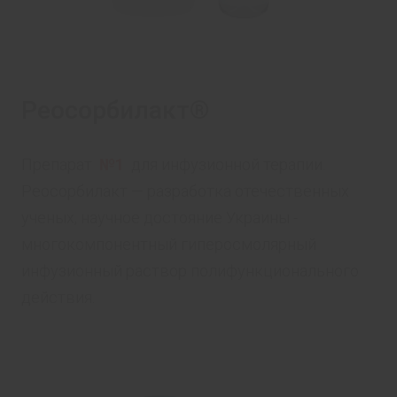
Реосорбилакт®
Препарат
№1
для инфузионной терапии.
Реосорбилакт — разработка отечественных
ученых, научное достояние Украины -
многокомпонентный гиперосмолярный
инфузионный раствор полифункционального
действия.