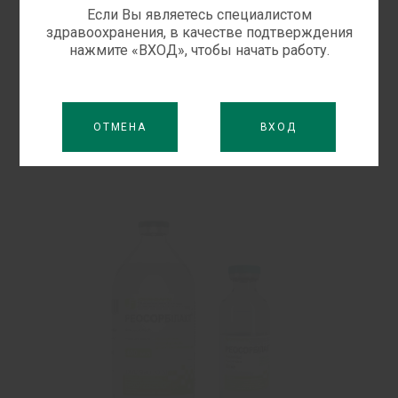
Если Вы являетесь специалистом
Раствор Рингер-лактатный показан для
здравоохранения, в качестве подтверждения
коррекции водно-электролитных нарушений
нажмите «ВХОД», чтобы начать работу.
при изо- и гипотонической дегидратации в
результате рвоты, поноса, при кишечных и
желчных свищах.
ОТМЕНА
ВХОД