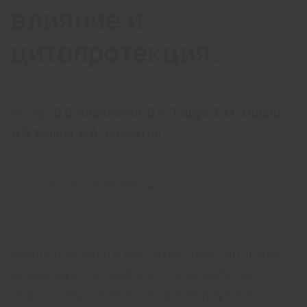
влияние и
цитопротекция.
Автор:
C.В. Коваленко
,
В.К. Тащук
,
Е.М. Ходош
,
Л.В. Мороз
,
О.А. Лоскутов
ЗАГРУЗИТЬ ПУБЛИКАЦИЮ
Ввиду опасности нестихающей пандемии,
существует потребность в разработке
новых схем лечения коронавирусной