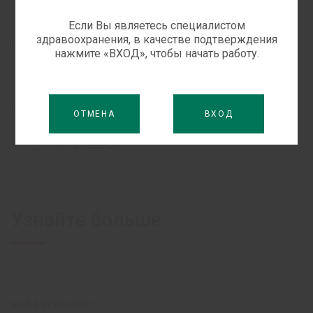
Если Вы являетесь специалистом
здравоохранения, в качестве подтверждения
2 ДЕКАБРЯ, 2020
нажмите «ВХОД», чтобы начать работу.
АВТОРЫ:
C.В. КОВАЛЕНКО
В.К. ТАЩУК
Е.М. ХОДОШ
Л.В. МОРОЗ
О.А. ЛОСКУТОВ
ОТМЕНА
ВХОД
ПРОДУКТЫ:
КСАВРОН
Узнайте больше
ЭНДОКРИНОЛОГ