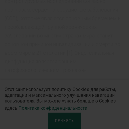
контролируемых исследований Согласно
прогнозам, сердечно-сосудистые заболевания
(ССЗ), которые являются основным бременем и
преобладающей группой хронических
заболеваний во многих странах мира, станут
основной причиной инвалидизации и смерти во
всем мире в 21 столетии [1]. Эндотелиальная
дисфункция является ранним
патофизиологическим признаком...
Этот сайт использует политику Cookies для работы,
адаптации и максимального улучшения навигации
БЕЗ РУБРИКИ
пользователя. Вы можете узнать больше о Cookies
здесь
Политика конфиденциальности
Женщины в менопаузе и стратегия
Life extension
ПРИНЯТЬ