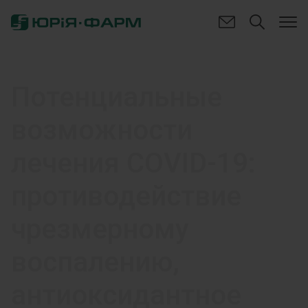
Потенциальные
возможности
лечения COVID-19:
противодействие
чрезмерному
воспалению,
антиоксидантное