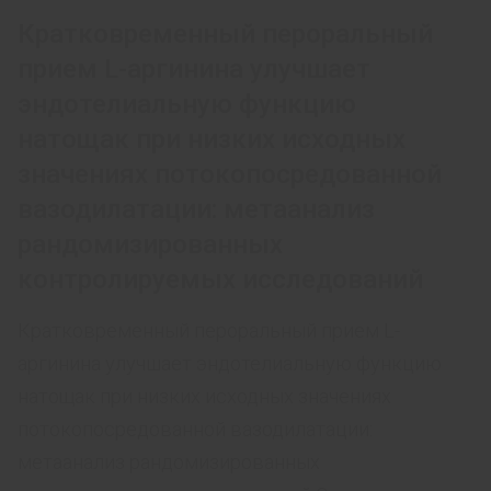
Кратковременный пероральный
прием L-аргинина улучшает
эндотелиальную функцию
натощак при низких исходных
значениях потокопосредованной
вазодилатации: метаанализ
рандомизированных
контролируемых исследований
Кратковременный пероральный прием L-
аргинина улучшает эндотелиальную функцию
натощак при низких исходных значениях
потокопосредованной вазодилатации:
метаанализ рандомизированных