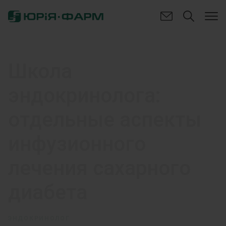
Школа
эндокринолога:
отдельные аспекты
инфузионного
лечения сахарного
диабета
ЭНДОКРИНОЛОГ