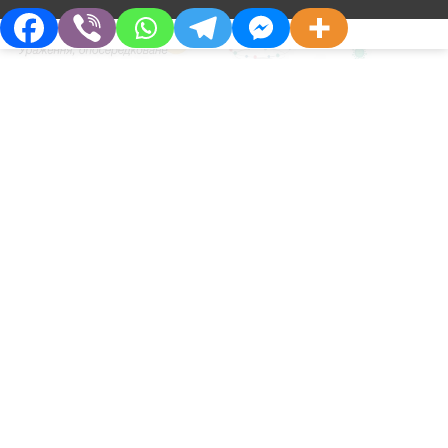
КАРДИОЛОГ
Эндотелит как важный фактор
Long COVID и пути
медикаментозной коррекции
О Компании
Партнерам
Кто Мы
Дистрибьюторам
Философия
Партнерства